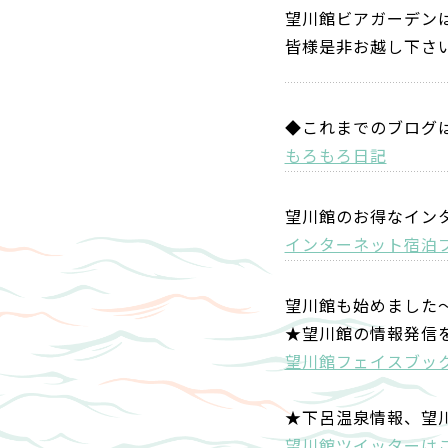
望川館ビアガーデンは
皆様是非お越し下さ
◆これまでのブログ
もろもろ日記
望川館のお得なイン
インターネット宿泊
望川館も始めました
★望川館の情報発信
望川館フェイスブッ
★下呂温泉情報、望
望川館ツイッターは