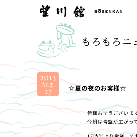
望
川
館
-
もろもろニ
BOSENKAN
2013
Aug.
☆夏の夜のお客様☆
27
皆様お早うございま
今朝は青空が広がっ
17時半より営業し