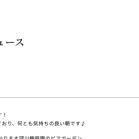
ュース
す！
ており、何とも気持ちの良い朝です♪
ております望川館庭園のビアガーデン。