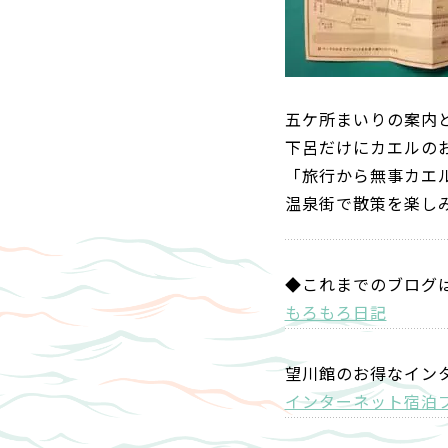
五ケ所まいりの案内
下呂だけにカエルの
「旅行から無事カエ
温泉街で散策を楽し
◆これまでのブログ
もろもろ日記
望川館のお得なイン
インターネット宿泊