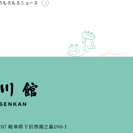
のもろもろニュース
207
岐阜県下呂市湯之島190-1