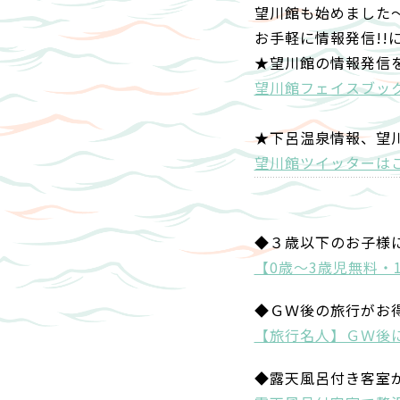
望川館も始めました
お手軽に情報発信!!
★望川館の情報発信
望川館フェイスブッ
★下呂温泉情報、望
望川館ツイッターは
◆３歳以下のお子様
【0歳～3歳児無料・
◆ＧＷ後の旅行がお
【旅行名人】ＧＷ後
◆露天風呂付き客室