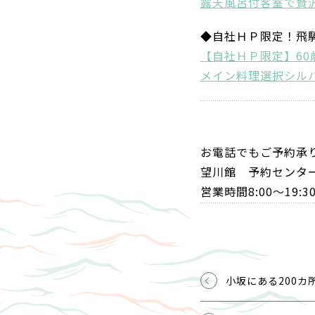
露天風呂付客室で贅沢
◆自社ＨＰ限定！飛
【自社ＨＰ限定】6
メイン料理選択シル
お電話でもご予約承
望川館 予約センター 0
営業時間8:00～1
小坂にある200カ