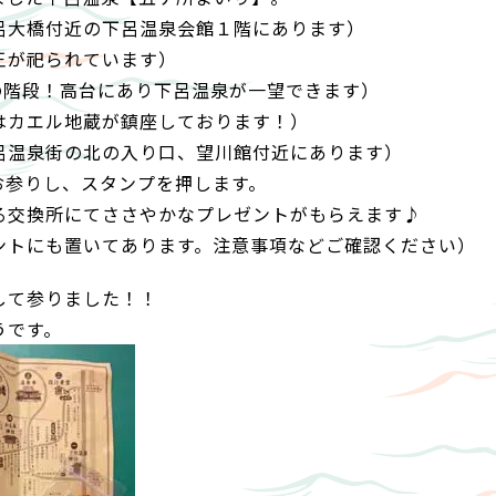
呂大橋付近の下呂温泉会館１階にあります）
王が祀られています）
の階段！高台にあり下呂温泉が一望できます）
はカエル地蔵が鎮座しております！）
呂温泉街の北の入り口、望川館付近にあります）
お参りし、スタンプを押します。
る交換所にてささやかなプレゼントがもらえます♪
ントにも置いてあります。注意事項などご確認ください）
して参りました！！
うです。