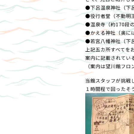
●下呂温泉神社（下
●役行者堂（不動明
●温泉寺（約170段
●かえる神社（奥に
●若宮八幡神社（下
上記五カ所すべてを
案内に記載されてい
（案内は望川館フロ
当館スタッフが挑戦
１時間程で回ったそ