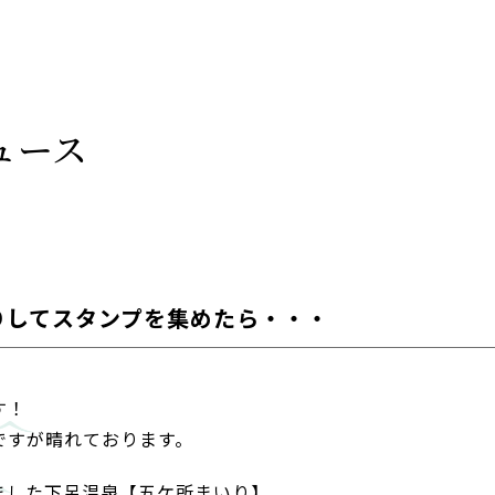
ュース
りしてスタンプを集めたら・・・
す！
ですが晴れております。
ました下呂温泉【五ケ所まいり】。