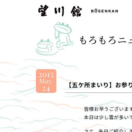
望
川
館
-
もろもろニ
BOSENKAN
2015
May.
【五ケ所まいり】お参
24
皆様お早うございま
本日は少し雲が多い
さて、先日ご紹介し