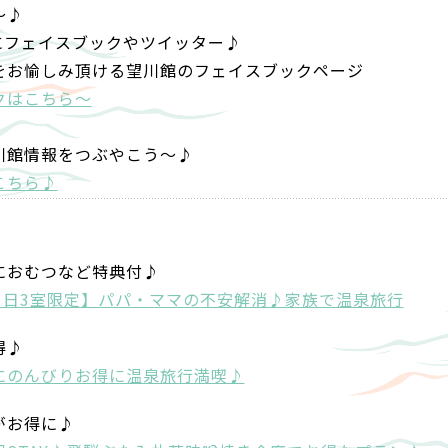
～♪
にフェイスブックやツイッター♪
をお愉しみ頂ける望川館のフェイスブックページ
クはこちら～
川館情報をつぶやこう～♪
こちら♪
におむつなど特典付♪
1日3室限定】パパ・ママの不安解消♪家族で温泉旅行
得♪
にのんびりお得に温泉旅行満喫♪
がお得に♪