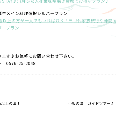
STAY♪飛騨ぶた入朴葉味噌焼き会席でお得なプラン♪
騨牛メイン料理選択シルバープラン
0歳以上の方が一人でもいればＯＫ！三世代家族旅行や仲間
バープラン
ります♪お気軽にお問い合わせ下さい。
576-25-2048
9:30
所以上の滝！
小坂の滝 ガイドツアー♪