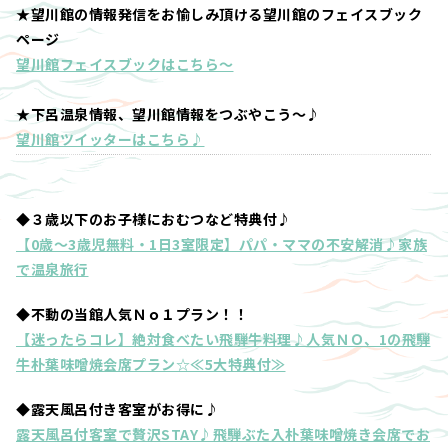
★望川館の情報発信をお愉しみ頂ける望川館のフェイスブック
ページ
望川館フェイスブックはこちら～
★下呂温泉情報、望川館情報をつぶやこう～♪
望川館ツイッターはこちら♪
◆３歳以下のお子様におむつなど特典付♪
【0歳～3歳児無料・1日3室限定】パパ・ママの不安解消♪家族
で温泉旅行
◆不動の当館人気Ｎｏ１プラン！！
【迷ったらコレ】絶対食べたい飛騨牛料理♪人気ＮＯ、1の飛騨
牛朴葉味噌焼会席プラン☆≪5大特典付≫
◆露天風呂付き客室がお得に♪
露天風呂付客室で贅沢STAY♪飛騨ぶた入朴葉味噌焼き会席でお