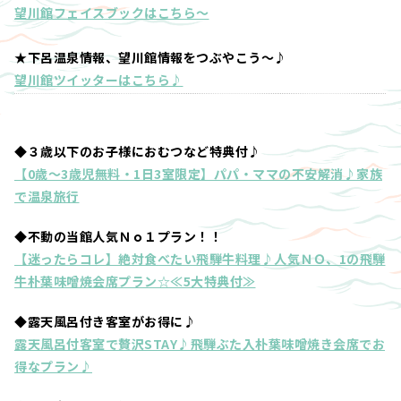
望川館フェイスブックはこちら～
★下呂温泉情報、望川館情報をつぶやこう～♪
望川館ツイッターはこちら♪
◆３歳以下のお子様におむつなど特典付♪
【0歳～3歳児無料・1日3室限定】パパ・ママの不安解消♪家族
で温泉旅行
◆不動の当館人気Ｎｏ１プラン！！
【迷ったらコレ】絶対食べたい飛騨牛料理♪人気ＮＯ、1の飛騨
牛朴葉味噌焼会席プラン☆≪5大特典付≫
◆露天風呂付き客室がお得に♪
露天風呂付客室で贅沢STAY♪飛騨ぶた入朴葉味噌焼き会席でお
得なプラン♪