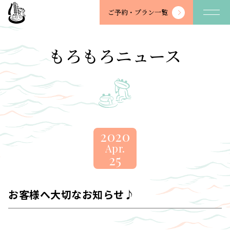
望
ご予約・
プラン一覧
川
館
-
もろもろニュース
BOSENKAN
2020
Apr.
25
お客様へ大切なお知らせ♪