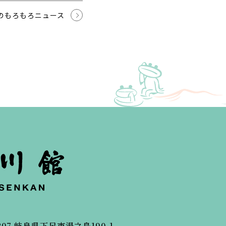
のもろもろニュース
207
岐阜県下呂市湯之島190-1