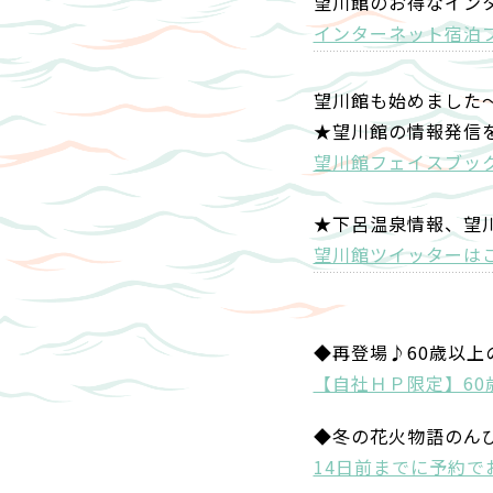
望川館のお得なイン
インターネット宿泊
望川館も始めました
★望川館の情報発信
望川館フェイスブッ
★下呂温泉情報、望
望川館ツイッターは
◆再登場♪60歳以
【自社ＨＰ限定】6
◆冬の花火物語のん
14日前までに予約