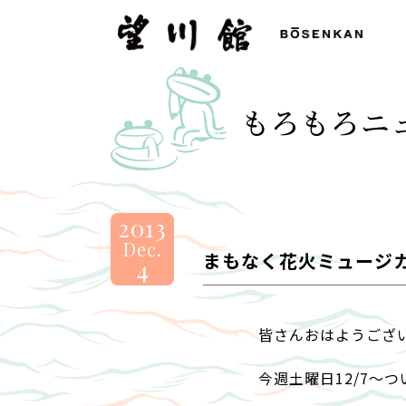
望
川
館
-
もろもろニ
BOSENKAN
2013
Dec.
まもなく花火ミュージ
4
皆さんおはようござい
今週土曜日12/7～