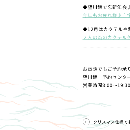
◆望川館で忘新年会
今年もお疲れ様♪自
◆12月はカクテル
２人の為のカクテル
お電話でもご予約承
望川館 予約センター 0
営業時間8:00～1
クリスマス仕様で