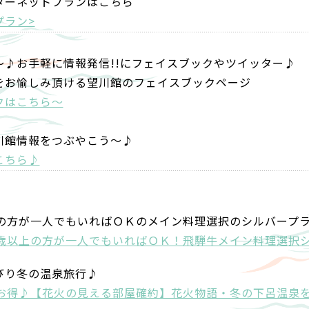
ターネットプランはこちら
プラン>
～♪お手軽に情報発信!!にフェイスブックやツイッター♪
をお愉しみ頂ける望川館のフェイスブックページ
クはこちら～
川館情報をつぶやこう～♪
こちら♪
上の方が一人でもいればＯＫのメイン料理選択のシルバープ
0歳以上の方が一人でもいればＯＫ！飛騨牛メイン料理選択
びり冬の温泉旅行♪
でお得♪【花火の見える部屋確約】花火物語・冬の下呂温泉