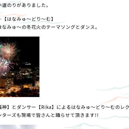
い道のりがありました。
…【はなみゅ～どり～む】
はなみゅ～の冬花火のテーマソングとダンス。
神】とダンサー【Rika】によるはなみゅ～どり～むのレ
ターズも現場で皆さんと踊らせて頂きます!!