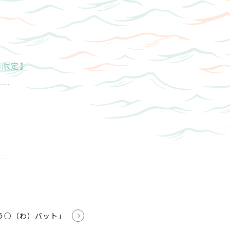
月限定】
う○（わ）バット」