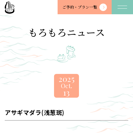
望
ご予約・
プラン一覧
川
館
-
もろもろニュース
BOSENKAN
2025
Oct.
13
アサギマダラ(浅葱斑)