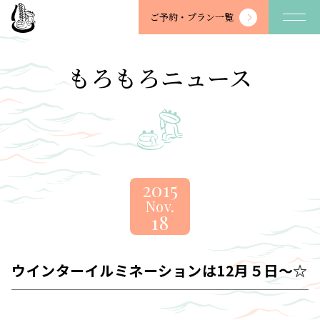
望
ご予約・
プラン一覧
川
館
-
もろもろニュース
BOSENKAN
2015
Nov.
18
ウインターイルミネーションは12月５日～☆