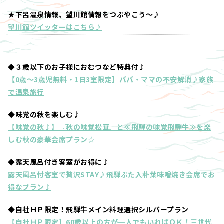
★下呂温泉情報、望川館情報をつぶやこう～♪
望川館ツイッターはこちら♪
◆３歳以下のお子様におむつなど特典付♪
【0歳～3歳児無料・1日3室限定】パパ・ママの不安解消♪家族
で温泉旅行
◆味覚の秋を楽しむ♪
【味覚の秋♪】『秋の味覚松茸』と≪飛騨の味覚飛騨牛≫を楽
しむ秋の豪華会席プラン☆
◆露天風呂付き客室がお得に♪
露天風呂付客室で贅沢STAY♪飛騨ぶた入朴葉味噌焼き会席でお
得なプラン♪
◆自社ＨＰ限定！飛騨牛メイン料理選択シルバープラン
【自社ＨＰ限定】60歳以上の方が一人でもいればＯＫ！三世代