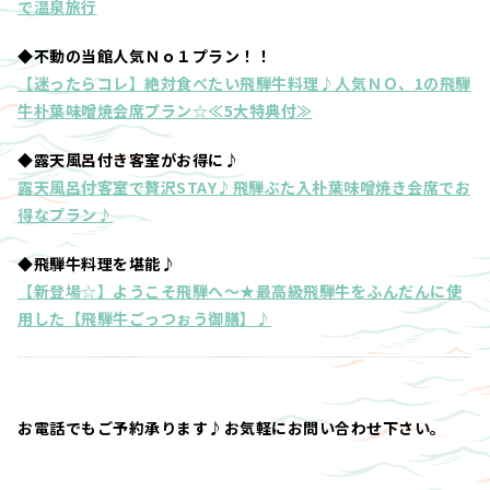
で温泉旅行
◆不動の当館人気Ｎｏ１プラン！！
【迷ったらコレ】絶対食べたい飛騨牛料理♪人気ＮＯ、1の飛騨
牛朴葉味噌焼会席プラン☆≪5大特典付≫
◆露天風呂付き客室がお得に♪
露天風呂付客室で贅沢STAY♪飛騨ぶた入朴葉味噌焼き会席でお
得なプラン♪
◆飛騨牛料理を堪能♪
【新登場☆】ようこそ飛騨へ～★最高級飛騨牛をふんだんに使
用した【飛騨牛ごっつぉう御膳】♪
お電話でもご予約承ります♪お気軽にお問い合わせ下さい。