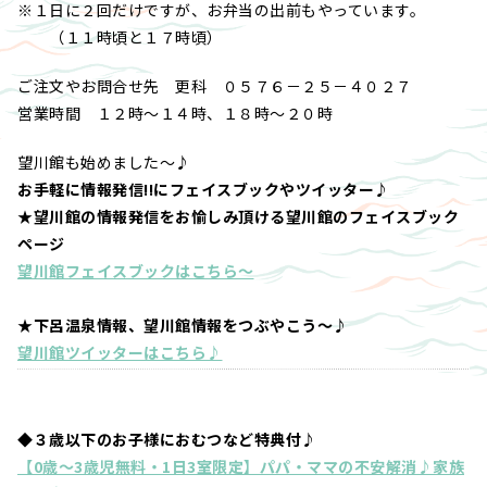
※１日に２回だけですが、お弁当の出前もやっています。
（１１時頃と１７時頃）
ご注文やお問合せ先 更科 ０５７６－２５－４０２７
営業時間 １２時～１４時、１８時～２０時
望川館も始めました～♪
お手軽に情報発信!!にフェイスブックやツイッター♪
★望川館の情報発信をお愉しみ頂ける望川館のフェイスブック
ページ
望川館フェイスブックはこちら～
★下呂温泉情報、望川館情報をつぶやこう～♪
望川館ツイッターはこちら♪
◆３歳以下のお子様におむつなど特典付♪
【0歳～3歳児無料・1日3室限定】パパ・ママの不安解消♪家族