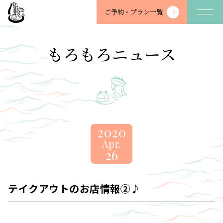
望
ご予約・
プラン一覧
川
館
-
もろもろニュース
BOSENKAN
2020
Apr.
26
テイクアウトのお店情報②♪