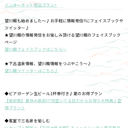
インターネット宿泊プラン>
望川館も始めました～♪お手軽に情報発信!!にフェイスブックや
ツイッター♪
★望川館の情報発信をお愉しみ頂ける望川館のフェイスブック
ページ
望川館フェイスブックはこちら～
★下呂温泉情報、望川館情報をつぶやこう～♪
望川館ツイッターはこちら♪
◆ビアガーデン生ビール1杯券付き♪夏のお得プラン
【直前割】夏休み直前!!7月空いてる日だからお得５大特典♪空
得プラン♪
◆客室で三名泉を愉しむ
☆カップル限定☆【平日女性半額】ちょっとリッチに露天風呂