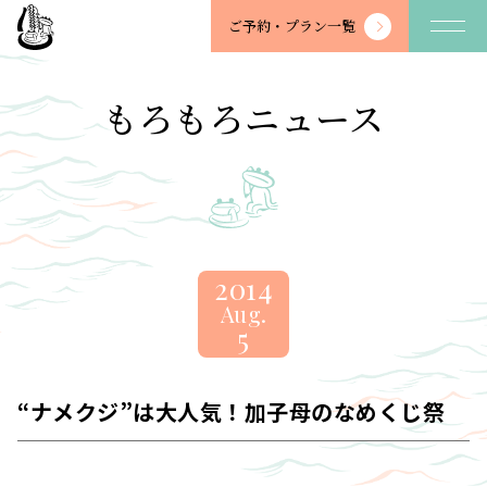
望
ご予約・
プラン一覧
川
館
-
もろもろニュース
BOSENKAN
2014
Aug.
5
“ナメクジ”は大人気！加子母のなめくじ祭