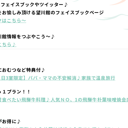
にフェイスブックやツイッター♪
をお愉しみ頂ける望川館のフェイスブックページ
クはこちら～
川館情報をつぶやこう～♪
こちら♪
におむつなど特典付♪
1日3室限定】パパ・ママの不安解消♪家族で温泉旅行
ｏ１プラン！！
対食べたい飛騨牛料理♪人気ＮＯ、1の飛騨牛朴葉味噌焼会
がお得に♪