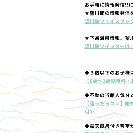
お手軽に情報発信!!
★望川館の情報発信
望川館フェイスブッ
★下呂温泉情報、望
望川館ツイッターは
◆３歳以下のお子様
【0歳～3歳児無料・
◆不動の当館人気Ｎ
【迷ったらコレ】絶
付≫
◆露天風呂付き客室