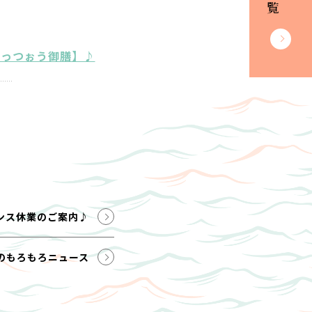
ごっつぉう御膳】♪
ンス休業のご案内♪
のもろもろニュース