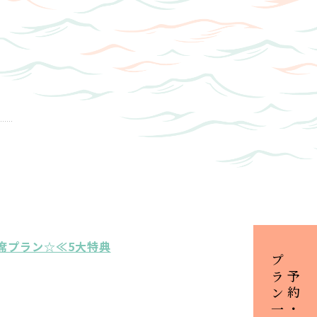
席プラン☆≪5大特典
プラン一覧
ご予約・