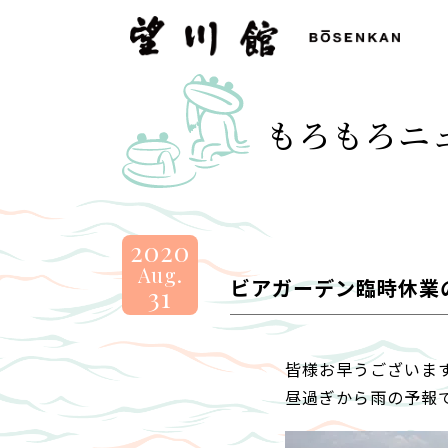
望
川
館
-
もろもろニ
BOSENKAN
2020
Aug.
ビアガーデン臨時休業
31
皆様お早うございま
昼過ぎから雨の予報