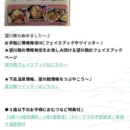
望川館も始めました～♪
お手軽に情報発信!!にフェイスブックやツイッター♪
★望川館の情報発信をお愉しみ頂ける望川館のフェイスブック
ページ
望川館フェイスブックはこちら～
★下呂温泉情報、望川館情報をつぶやこう～♪
望川館ツイッターはこちら♪
◆３歳以下のお子様におむつなど特典付♪
【0歳～3歳児無料・1日3室限定】パパ・ママの不安解消♪家族
で温泉旅行