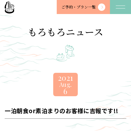
望
ご予約・
プラン一覧
川
館
-
もろもろニュース
BOSENKAN
2021
Aug.
6
一泊朝食or素泊まりのお客様に吉報です!!