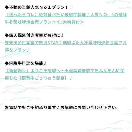
◆不動の当館人気Ｎｏ１プラン！！
【迷ったらコレ】絶対食べたい飛騨牛料理♪人気ＮＯ、1の飛騨
牛朴葉味噌焼会席プラン☆≪5大特典付≫
◆露天風呂付き客室がお得に♪
露天風呂付客室で贅沢STAY♪飛騨ぶた入朴葉味噌焼き会席でお
得なプラン♪
◆飛騨牛料理を堪能♪
【新登場☆】ようこそ飛騨へ～★最高級飛騨牛をふんだんに使
用した【飛騨牛ごっつぉう御膳】♪
お電話でもご予約承ります♪お気軽にお問い合わせ下さい。