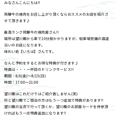
みなさんこんにちは!!
飛騨牛の焼肉をお召し上がり頂くならおススメのお店を紹介さ
せて頂きます♪
最高ランク飛騨牛の焼肉屋さん!!
場所は望川館から車で10分弱かかりますが、駐車場完備の国道
沿いのお店になります。
味わい処【いろは】さんです。
なんと予約をするとお得な特典が付きます♪
特典は・・・一杯目のドリンクサービス!!
期間：8/6(金)～8/15(日)
時間：17:00～21:00
望川館はこれだけではご紹介致しません(笑)
何と望川館でご宿泊の方はもう一つ追加で特典があります!!
望川館の浴衣で行って頂くか、望川館のお部屋カードを持参頂
ければもう一点特典追加になります!!