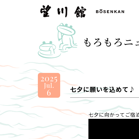
望
川
館
-
もろもろニ
BOSENKAN
2025
Jul.
七夕に願いを込めて♪
6
七夕に向かってご宿