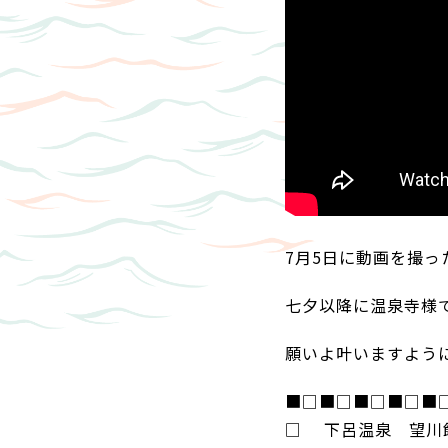
7月5日に動画を撮
七夕以降に温泉寺様
願いよ叶いますよう
■□■□■□■□■
□ 下呂温泉 望川館(Ge