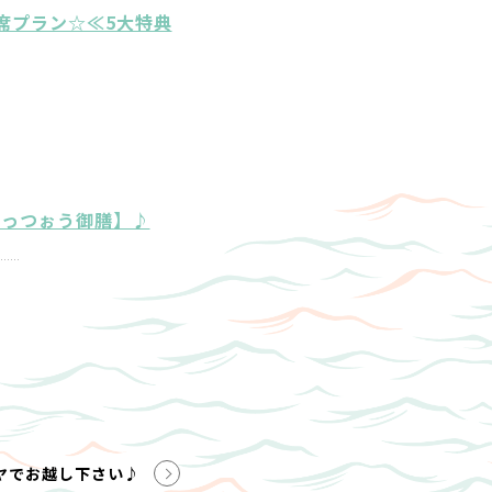
席プラン☆≪5大特典
ごっつぉう御膳】♪
ヤでお越し下さい♪