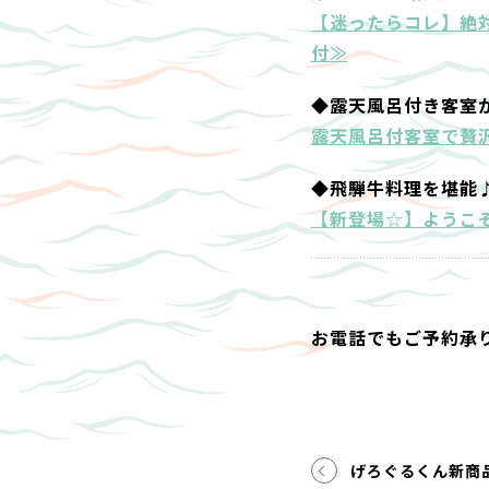
【迷ったらコレ】絶
付≫
◆露天風呂付き客室
露天風呂付客室で贅沢
◆飛騨牛料理を堪能
【新登場☆】ようこ
お電話でもご予約承
げろぐるくん新商