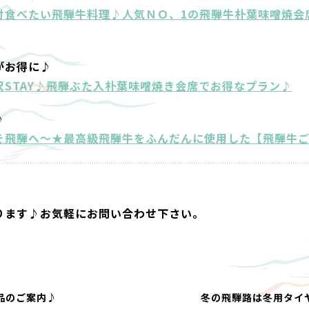
対食べたい飛騨牛料理♪人気ＮＯ、1の飛騨牛朴葉味噌焼会
がお得に♪
STAY♪飛騨ぶた入朴葉味噌焼き会席でお得なプラン♪
♪
そ飛騨へ～★最高級飛騨牛をふんだんに使用した【飛騨牛
ります♪お気軽にお問い合わせ下さい。
品のご案内♪
冬の飛騨路は冬用タイ