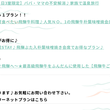
1日3室限定】パパ・ママの不安解消♪家族で温泉旅行
ｏ１プラン！！
対食べたい飛騨牛料理♪人気ＮＯ、1の飛騨牛朴葉味噌焼会
がお得に♪
STAY♪飛騨ぶた入朴葉味噌焼き会席でお得なプラン♪
♪
そ飛騨へ～★最高級飛騨牛をふんだんに使用した【飛騨牛
ります♪お気軽にお問い合わせ下さい。
ターネットプランはこちら