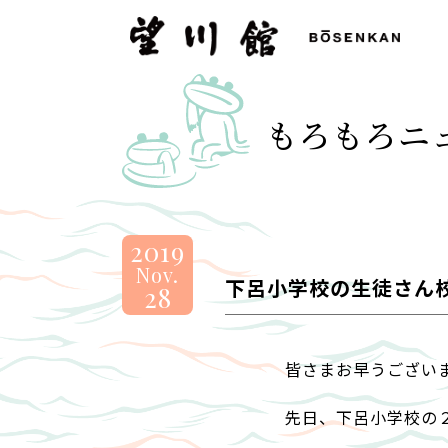
望
川
館
-
もろもろニ
BOSENKAN
2019
Nov.
下呂小学校の生徒さん
28
皆さまお早うござい
先日、下呂小学校の