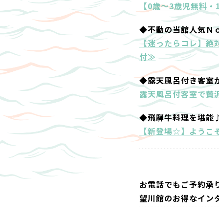
【0歳～3歳児無料・
◆不動の当館人気Ｎ
【迷ったらコレ】絶
付≫
◆露天風呂付き客室
露天風呂付客室で贅沢
◆飛騨牛料理を堪能
【新登場☆】ようこ
お電話でもご予約承
望川館のお得なイン