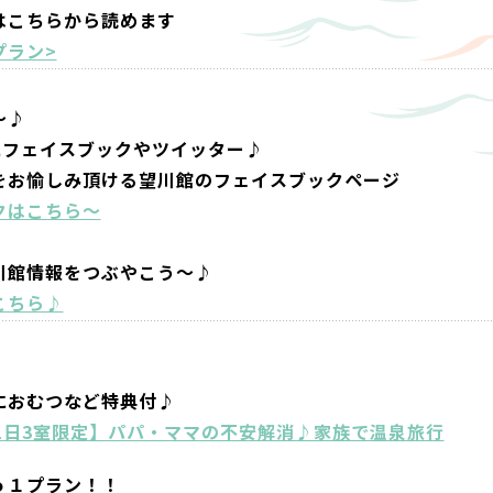
はこちらから読めます
プラン>
～♪
にフェイスブックやツイッター♪
をお愉しみ頂ける望川館のフェイスブックページ
クはこちら～
川館情報をつぶやこう～♪
こちら♪
におむつなど特典付♪
1日3室限定】パパ・ママの不安解消♪家族で温泉旅行
ｏ１プラン！！