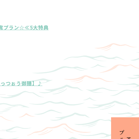
席プラン☆≪5大特典
ごっつぉう御膳】♪