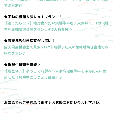
で温泉旅行
◆不動の当館人気Ｎｏ１プラン！！
【迷ったらコレ】絶対食べたい飛騨牛料理♪人気ＮＯ、1の飛騨
牛朴葉味噌焼会席プラン☆≪5大特典付≫
◆露天風呂付き客室がお得に♪
露天風呂付客室で贅沢STAY♪飛騨ぶた入朴葉味噌焼き会席でお
得なプラン♪
◆飛騨牛料理を堪能♪
【新登場☆】ようこそ飛騨へ～★最高級飛騨牛をふんだんに使
用した【飛騨牛ごっつぉう御膳】♪
お電話でもご予約承ります♪お気軽にお問い合わせ下さい。