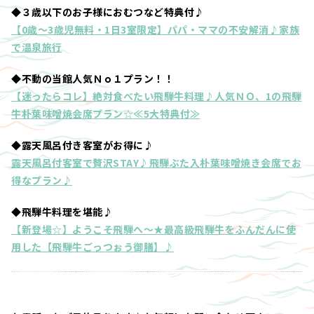
◆３歳以下のお子様におむつなど特典付♪
【0歳～3歳児無料・1日3室限定】パパ・ママの不安解消♪家族
で温泉旅行
◆不動の当館人気Ｎｏ１プラン！！
【迷ったらコレ】絶対食べたい飛騨牛料理♪人気ＮＯ、1の飛騨
牛朴葉味噌焼会席プラン☆≪5大特典付≫
◆露天風呂付き客室がお得に♪
露天風呂付客室で贅沢STAY♪飛騨ぶた入朴葉味噌焼き会席でお
得なプラン♪
◆飛騨牛料理を堪能♪
【新登場☆】ようこそ飛騨へ～★最高級飛騨牛をふんだんに使
用した【飛騨牛ごっつぉう御膳】♪