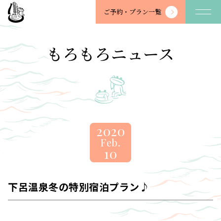
望
ご予約・
プラン一覧
川
館
-
もろもろニュース
BOSENKAN
2020
Feb.
10
下呂温泉冬の特別宿泊プラン♪