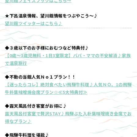
望川館フェイスブックはこちら～
★下呂温泉情報、望川館情報をつぶやこう～♪
望川館ツイッターはこちら♪
◆３歳以下のお子様におむつなど特典付♪
【0歳～3歳児無料・1日3室限定】パパ・ママの不安解消♪家族
で温泉旅行
◆不動の当館人気Ｎｏ１プラン！！
【迷ったらコレ】絶対食べたい飛騨牛料理♪人気ＮＯ、1の飛騨
牛朴葉味噌焼会席プラン☆≪5大特典付≫
◆露天風呂付き客室がお得に♪
露天風呂付客室で贅沢STAY♪飛騨ぶた入朴葉味噌焼き会席でお
得なプラン♪
◆飛騨牛料理を堪能♪