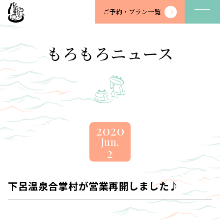
望
ご予約・
プラン一覧
川
館
-
もろもろニュース
BOSENKAN
2020
Jun.
2
下呂温泉合掌村が営業再開しました♪