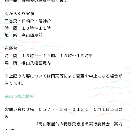
獅子舞、闘鶏楽の披露も有ります。
☆からくり実演
三番曳・石橋台・竜神台
時 間 １０時～１１時
場 所 高山陣屋前
布袋台
時 間 １３時半～１４時、１５時～１５時半
場 所 櫻山八幡宮境内
※上記の内容については雨天等により変更や中止になる場合が
有ります。
高山市観光情報
お問い合わせ先 ０５７７－３６－０１３１ ５月１日当日の
み
（高山祭屋台の特別曳き揃え実行委員会 案内