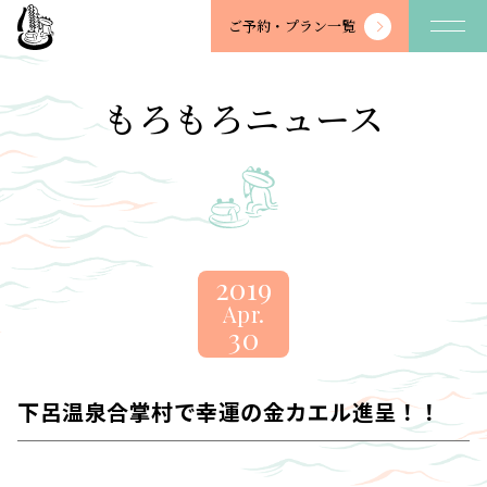
望
ご予約・
プラン一覧
川
館
-
もろもろニュース
BOSENKAN
2019
Apr.
30
下呂温泉合掌村で幸運の金カエル進呈！！