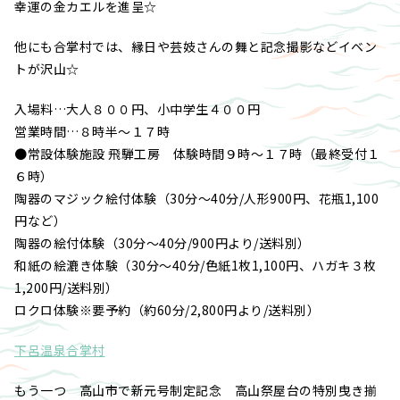
幸運の金カエルを進呈☆
他にも合掌村では、縁日や芸妓さんの舞と記念撮影などイベン
トが沢山☆
入場料…大人８００円、小中学生４００円
営業時間…８時半～１７時
●常設体験施設 飛騨工房 体験時間９時～１７時（最終受付１
６時）
陶器のマジック絵付体験（30分～40分/人形900円、花瓶1,100
円など）
陶器の絵付体験（30分～40分/900円より/送料別）
和紙の絵漉き体験（30分～40分/色紙1枚1,100円、ハガキ３枚
1,200円/送料別）
ロクロ体験※要予約（約60分/2,800円より/送料別）
下呂温泉合掌村
もう一つ 高山市で新元号制定記念 高山祭屋台の特別曳き揃