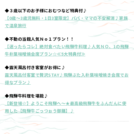
◆３歳以下のお子様におむつなど特典付♪
【0歳～3歳児無料・1日3室限定】パパ・ママの不安解消♪家族
で温泉旅行
◆不動の当館人気Ｎｏ１プラン！！
【迷ったらコレ】絶対食べたい飛騨牛料理♪人気ＮＯ、1の飛騨
牛朴葉味噌焼会席プラン☆≪5大特典付≫
◆露天風呂付き客室がお得に♪
露天風呂付客室で贅沢STAY♪飛騨ぶた入朴葉味噌焼き会席でお
得なプラン♪
◆飛騨牛料理を堪能♪
【新登場☆】ようこそ飛騨へ～★最高級飛騨牛をふんだんに使
用した【飛騨牛ごっつぉう御膳】♪