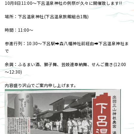
10月8日11:00～下呂温泉神社の例祭が久々に開催致します!!
場所：下呂温泉神社(下呂温泉旅館組合1階)
時間：11:00～
参進行列：10:30～下呂駅➡森八幡神社前経由➡下呂温泉神社ま
で
余興：ふるまい酒、獅子舞、芸妓連奉納舞、せんご撒き(12:00
～12:30)
内容盛り沢山でご案内申し上げます。