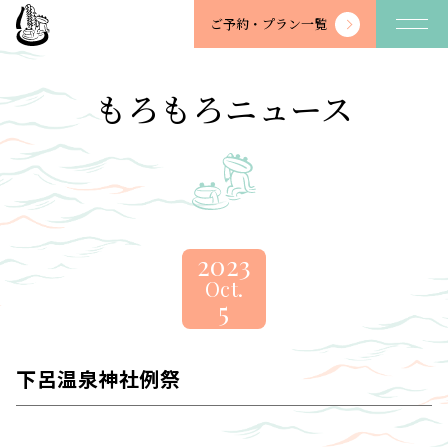
望
ご予約・
プラン一覧
川
館
-
もろもろニュース
BOSENKAN
2023
Oct.
5
下呂温泉神社例祭