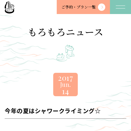
望
ご予約・
プラン一覧
川
館
-
もろもろニュース
BOSENKAN
2017
Jun.
14
今年の夏はシャワークライミング☆