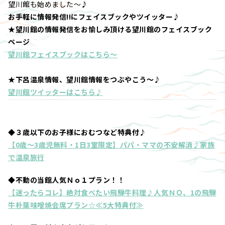
望川館も始めました～♪
お手軽に情報発信!!にフェイスブックやツイッター♪
★望川館の情報発信をお愉しみ頂ける望川館のフェイスブック
ページ
望川館フェイスブックはこちら～
★下呂温泉情報、望川館情報をつぶやこう～♪
望川館ツイッターはこちら♪
◆３歳以下のお子様におむつなど特典付♪
【0歳～3歳児無料・1日3室限定】パパ・ママの不安解消♪家族
で温泉旅行
◆不動の当館人気Ｎｏ１プラン！！
【迷ったらコレ】絶対食べたい飛騨牛料理♪人気ＮＯ、1の飛騨
牛朴葉味噌焼会席プラン☆≪5大特典付≫