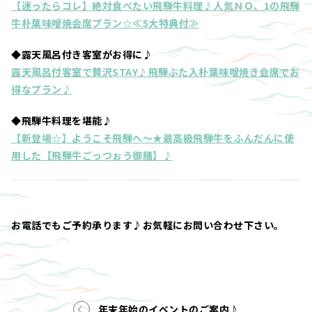
【迷ったらコレ】絶対食べたい飛騨牛料理♪人気ＮＯ、1の飛騨
牛朴葉味噌焼会席プラン☆≪5大特典付≫
◆露天風呂付き客室がお得に♪
露天風呂付客室で贅沢STAY♪飛騨ぶた入朴葉味噌焼き会席でお
得なプラン♪
◆飛騨牛料理を堪能♪
【新登場☆】ようこそ飛騨へ～★最高級飛騨牛をふんだんに使
用した【飛騨牛ごっつぉう御膳】♪
お電話でもご予約承ります♪お気軽にお問い合わせ下さい。
年末年始のイベントのご案内♪