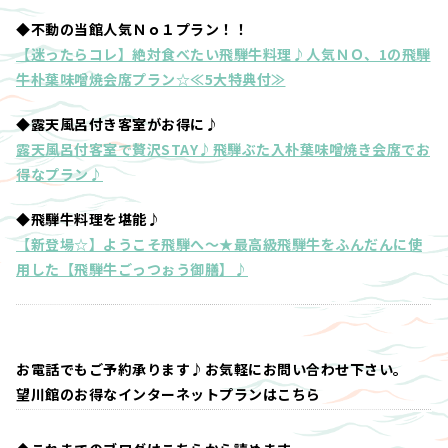
◆不動の当館人気Ｎｏ１プラン！！
【迷ったらコレ】絶対食べたい飛騨牛料理♪人気ＮＯ、1の飛騨
牛朴葉味噌焼会席プラン☆≪5大特典付≫
◆露天風呂付き客室がお得に♪
露天風呂付客室で贅沢STAY♪飛騨ぶた入朴葉味噌焼き会席でお
得なプラン♪
◆飛騨牛料理を堪能♪
【新登場☆】ようこそ飛騨へ～★最高級飛騨牛をふんだんに使
用した【飛騨牛ごっつぉう御膳】♪
お電話でもご予約承ります♪お気軽にお問い合わせ下さい。
望川館のお得なインターネットプランはこちら