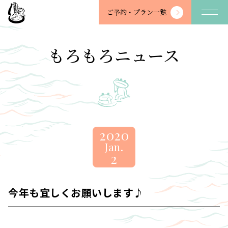
望
ご予約・
プラン一覧
川
館
-
もろもろニュース
BOSENKAN
2020
Jan.
2
今年も宜しくお願いします♪