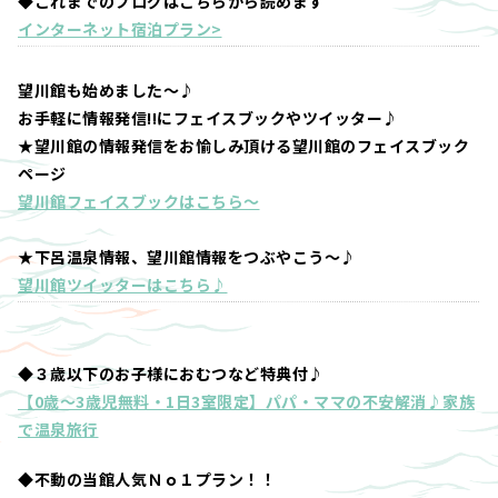
◆これまでのブログはこちらから読めます
インターネット宿泊プラン>
望川館も始めました～♪
お手軽に情報発信!!にフェイスブックやツイッター♪
★望川館の情報発信をお愉しみ頂ける望川館のフェイスブック
ページ
望川館フェイスブックはこちら～
★下呂温泉情報、望川館情報をつぶやこう～♪
望川館ツイッターはこちら♪
◆３歳以下のお子様におむつなど特典付♪
【0歳～3歳児無料・1日3室限定】パパ・ママの不安解消♪家族
で温泉旅行
◆不動の当館人気Ｎｏ１プラン！！