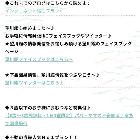
◆これまでのブログはこちらから読めます
インターネット宿泊プラン>
望川館も始めました～♪
お手軽に情報発信!!にフェイスブックやツイッター♪
★望川館の情報発信をお愉しみ頂ける望川館のフェイスブック
ページ
望川館フェイスブックはこちら～
★下呂温泉情報、望川館情報をつぶやこう～♪
望川館ツイッターはこちら♪
◆３歳以下のお子様におむつなど特典付♪
【0歳～3歳児無料・1日3室限定】パパ・ママの不安解消♪家族
で温泉旅行
◆不動の当館人気Ｎｏ１プラン！！