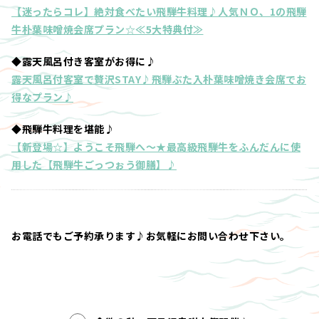
【迷ったらコレ】絶対食べたい飛騨牛料理♪人気ＮＯ、1の飛騨
牛朴葉味噌焼会席プラン☆≪5大特典付≫
◆露天風呂付き客室がお得に♪
露天風呂付客室で贅沢STAY♪飛騨ぶた入朴葉味噌焼き会席でお
得なプラン♪
◆飛騨牛料理を堪能♪
【新登場☆】ようこそ飛騨へ～★最高級飛騨牛をふんだんに使
用した【飛騨牛ごっつぉう御膳】♪
お電話でもご予約承ります♪お気軽にお問い合わせ下さい。