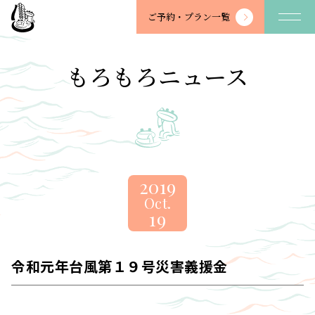
望
ご予約・
プラン一覧
川
館
-
もろもろニュース
BOSENKAN
2019
Oct.
19
令和元年台風第１９号災害義援金