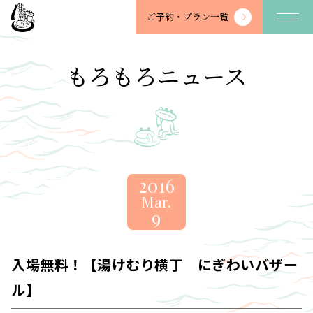
望
ご予約・
プラン一覧
川
館
-
もろもろニュース
BOSENKAN
2016
Mar.
9
入場無料！【湯けむり横丁 にぎわいバザー
ル】