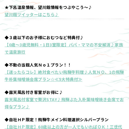
★下呂温泉情報、望川館情報をつぶやこう～♪
望川館ツイッターはこちら♪
◆３歳以下のお子様におむつなど特典付♪
【0歳～3歳児無料・1日3室限定】パパ・ママの不安解消♪家族
で温泉旅行
◆不動の当館人気Ｎｏ１プラン！！
【迷ったらコレ】絶対食べたい飛騨牛料理♪人気ＮＯ、1の飛騨
牛朴葉味噌焼会席プラン☆≪5大特典付≫
◆露天風呂付き客室がお得に♪
露天風呂付客室で贅沢STAY♪飛騨ぶた入朴葉味噌焼き会席でお
得なプラン♪
◆自社ＨＰ限定！飛騨牛メイン料理選択シルバープラン
【自社ＨＰ限定】60歳以上の方が一人でもいればＯＫ！三世代