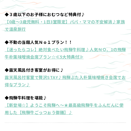
◆３歳以下のお子様におむつなど特典付♪
【0歳～3歳児無料・1日3室限定】パパ・ママの不安解消♪家族
で温泉旅行
◆不動の当館人気Ｎｏ１プラン！！
【迷ったらコレ】絶対食べたい飛騨牛料理♪人気ＮＯ、1の飛騨
牛朴葉味噌焼会席プラン☆≪5大特典付≫
◆露天風呂付き客室がお得に♪
露天風呂付客室で贅沢STAY♪飛騨ぶた入朴葉味噌焼き会席でお
得なプラン♪
◆飛騨牛料理を堪能♪
【新登場☆】ようこそ飛騨へ～★最高級飛騨牛をふんだんに使
用した【飛騨牛ごっつぉう御膳】♪