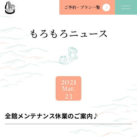
望
ご予約・
プラン一覧
川
館
-
もろもろニュース
BOSENKAN
2021
Mar.
23
全館メンテナンス休業のご案内♪