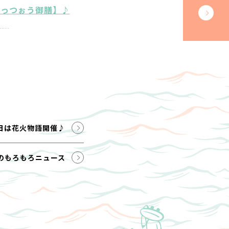
ごっつぉう御膳】♪
日は花火物語開催♪
のもろもろニュース