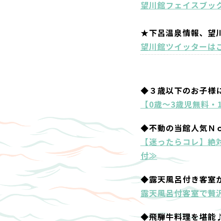
望川館フェイスブッ
★下呂温泉情報、望
望川館ツイッターは
◆３歳以下のお子様
【0歳～3歳児無料・
◆不動の当館人気Ｎ
【迷ったらコレ】絶
付≫
◆露天風呂付き客室
露天風呂付客室で贅沢
◆飛騨牛料理を堪能