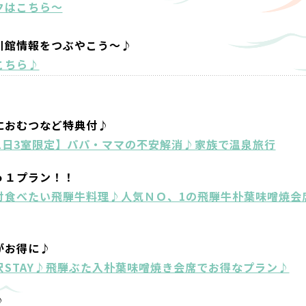
クはこちら～
川館情報をつぶやこう～♪
こちら♪
におむつなど特典付♪
1日3室限定】パパ・ママの不安解消♪家族で温泉旅行
ｏ１プラン！！
対食べたい飛騨牛料理♪人気ＮＯ、1の飛騨牛朴葉味噌焼会
がお得に♪
STAY♪飛騨ぶた入朴葉味噌焼き会席でお得なプラン♪
♪