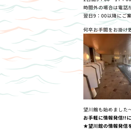
時間外の場合は電話
翌日9：00以降にご
何卒お手間をお掛け
望川館も始めました
お手軽に情報発信!!
★望川館の情報発信