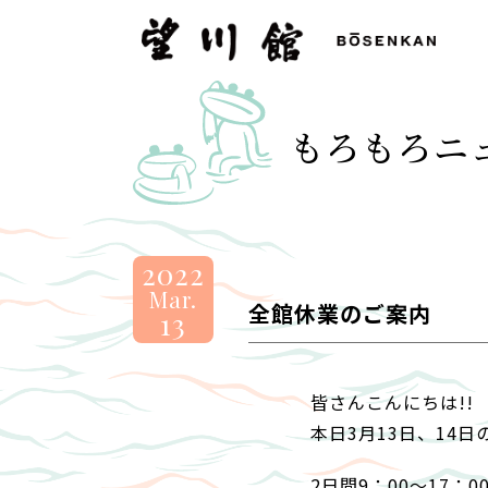
望
川
館
-
もろもろニ
BOSENKAN
2022
Mar.
全館休業のご案内
13
皆さんこんにちは!!
本日3月13日、14
2日間9：00～17