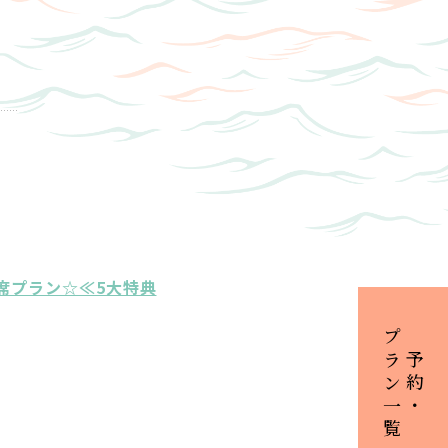
席プラン☆≪5大特典
プラン一覧
ご予約・