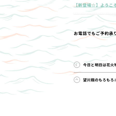
【新登場☆】ようこ
お電話でもご予約承
今日と明日は花火
望川館のもろもろ