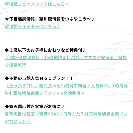
望川館フェイスブックはこちら～
★下呂温泉情報、望川館情報をつぶやこう～♪
望川館ツイッターはこちら♪
◆３歳以下のお子様におむつなど特典付♪
【0歳～3歳児無料・1日3室限定】パパ・ママの不安解消♪家族
で温泉旅行
◆不動の当館人気Ｎｏ１プラン！！
【迷ったらコレ】絶対食べたい飛騨牛料理♪人気ＮＯ、1の飛騨
牛朴葉味噌焼会席プラン☆≪5大特典付≫
◆露天風呂付き客室がお得に♪
露天風呂付客室で贅沢STAY♪飛騨ぶた入朴葉味噌焼き会席でお
得なプラン♪