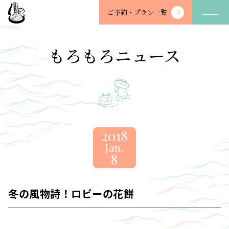
望
ご予約・
プラン一覧
川
館
-
もろもろニュース
BOSENKAN
2018
Jan.
8
冬の風物詩！ロビーの花餅