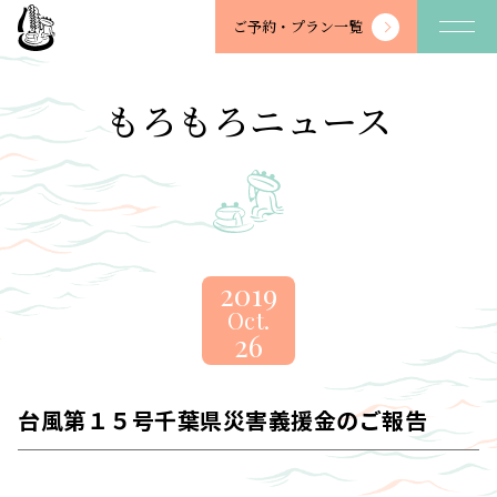
望
ご予約・
プラン一覧
川
館
-
もろもろニュース
BOSENKAN
2019
Oct.
26
台風第１５号千葉県災害義援金のご報告