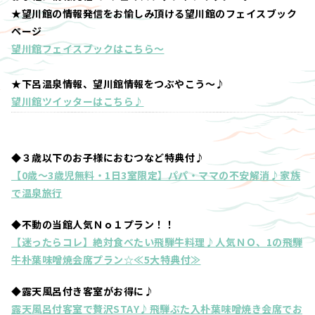
★望川館の情報発信をお愉しみ頂ける望川館のフェイスブック
ページ
望川館フェイスブックはこちら～
★下呂温泉情報、望川館情報をつぶやこう～♪
望川館ツイッターはこちら♪
◆３歳以下のお子様におむつなど特典付♪
【0歳～3歳児無料・1日3室限定】パパ・ママの不安解消♪家族
で温泉旅行
◆不動の当館人気Ｎｏ１プラン！！
【迷ったらコレ】絶対食べたい飛騨牛料理♪人気ＮＯ、1の飛騨
牛朴葉味噌焼会席プラン☆≪5大特典付≫
◆露天風呂付き客室がお得に♪
露天風呂付客室で贅沢STAY♪飛騨ぶた入朴葉味噌焼き会席でお