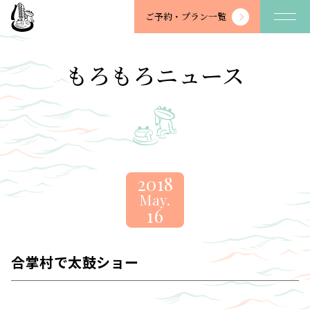
望
ご予約・
プラン一覧
川
館
-
もろもろニュース
BOSENKAN
2018
May.
16
合掌村で太鼓ショー