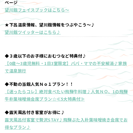
ページ
望川館フェイスブックはこちら～
★下呂温泉情報、望川館情報をつぶやこう～♪
望川館ツイッターはこちら♪
◆３歳以下のお子様におむつなど特典付♪
【0歳～3歳児無料・1日3室限定】パパ・ママの不安解消♪家族
で温泉旅行
◆不動の当館人気Ｎｏ１プラン！！
【迷ったらコレ】絶対食べたい飛騨牛料理♪人気ＮＯ、1の飛騨
牛朴葉味噌焼会席プラン☆≪5大特典付≫
◆露天風呂付き客室がお得に♪
露天風呂付客室で贅沢STAY♪飛騨ぶた入朴葉味噌焼き会席でお
得なプラン♪