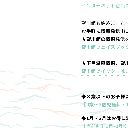
インターネット宿泊
望川館も始めました
お手軽に情報発信!!
★望川館の情報発信
望川館フェイスブッ
★下呂温泉情報、望
望川館ツイッターは
◆３歳以下のお子様
【0歳～3歳児無料・
◆1月・2月はお得に
【直前割】1月-2月