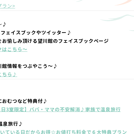
プラン>
～♪
にフェイスブックやツイッター♪
をお愉しみ頂ける望川館のフェイスブックページ
クはこちら～
川館情報をつぶやこう～♪
こちら♪
におむつなど特典付♪
1日3室限定】パパ・ママの不安解消♪家族で温泉旅行
温泉旅行♪
空いている日だからお得☆お値打ち料金で６大特典プラン