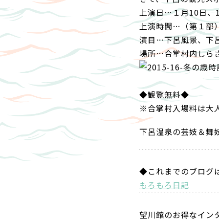
上演日…１月10日、1
上演時間…（第１部）1
演目…下呂風景、下
場所…合掌村内しら
◆観覧無料◆
※合掌村入場料は大人
下呂温泉の芸妓＆舞
◆これまでのブログ
もろもろ日記
望川館のお得なイン