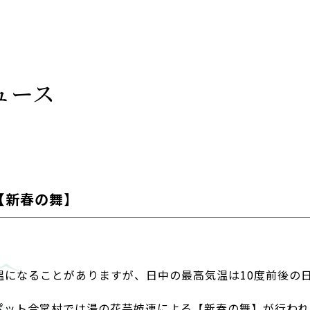
ュース
【新春の舞】
温になることがありますが、日中の最高気温は10度前後の
ポット合掌村では湯の花芸妓連による【新春の舞】が行われ