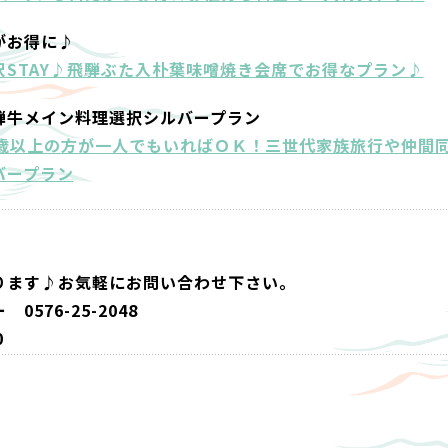
がお得に♪
STAY♪飛騨ぶた入朴葉味噌焼き会席でお得なプラン♪
騨牛メイン料理選択シルバープラン
0歳以上の方が一人でもいればＯＫ！三世代家族旅行や仲間
バープラン
ります♪お気軽にお問い合わせ下さい。
576-25-2048
9:30