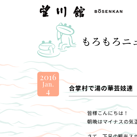
望
川
館
-
もろもろニ
BOSENKAN
2016
Jan.
合掌村で湯の華芸妓連
4
皆様こんにちは！
朝晩はマイナスの気
さて、下呂の観光ス