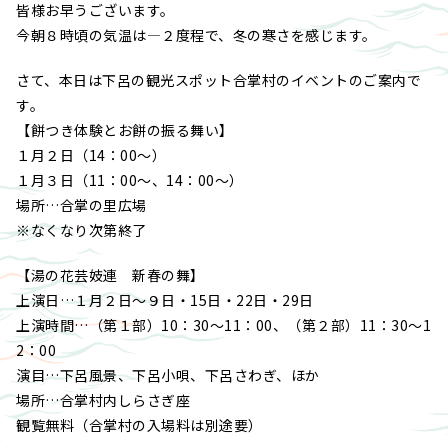
皆様お早うございます。
今朝８時頃の気温は―２度程で、冬の寒さを感じます。
さて、本日は下呂の観光スポット合掌村のイベントのご案内で
す。
【餅つき体験とお餅の振る舞い】
１月２日（14：00～）
１月３日（11：00～、14：00～）
場所…合掌の里広場
※なくなり次第終了
【湯の花芸妓連 新春の舞】
上演日…１月２日～９日・15日・22日・29日
上演時間…（第１部）10：30～11：00、（第２部）11：30～1
2：00
演目…下呂風景、下呂小唄、下呂さわぎ、ほか
場所…合掌村内しらさぎ座
観覧無料（合掌村の入場料は別途要）