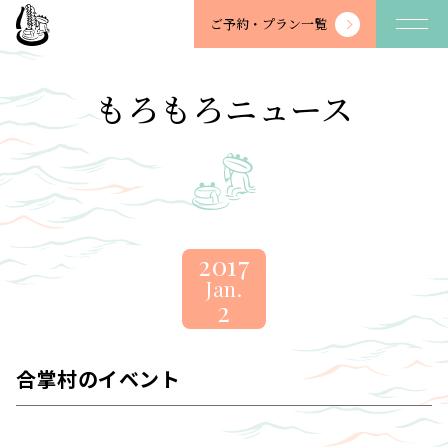
望
ご予約・
プラン一覧
川
館
-
もろもろニュース
BOSENKAN
2017
Jan.
2
合掌村のイベント