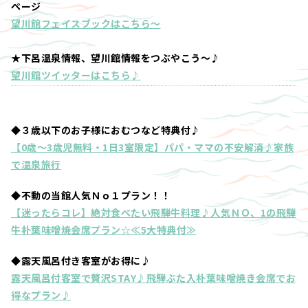
ページ
望川館フェイスブックはこちら～
★下呂温泉情報、望川館情報をつぶやこう～♪
望川館ツイッターはこちら♪
◆３歳以下のお子様におむつなど特典付♪
【0歳～3歳児無料・1日3室限定】パパ・ママの不安解消♪家族
で温泉旅行
◆不動の当館人気Ｎｏ１プラン！！
【迷ったらコレ】絶対食べたい飛騨牛料理♪人気ＮＯ、1の飛騨
牛朴葉味噌焼会席プラン☆≪5大特典付≫
◆露天風呂付き客室がお得に♪
露天風呂付客室で贅沢STAY♪飛騨ぶた入朴葉味噌焼き会席でお
得なプラン♪