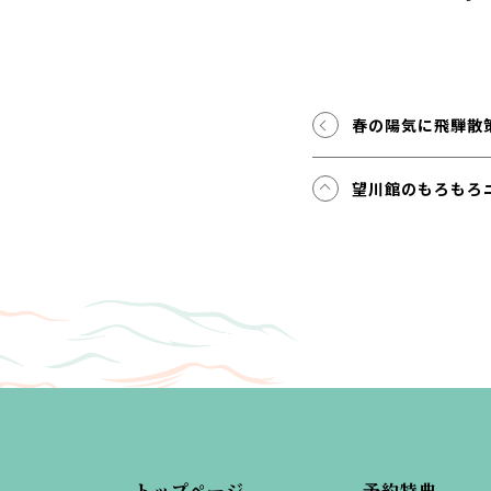
春の陽気に飛騨散
望川館のもろもろ
トップページ
予約特典