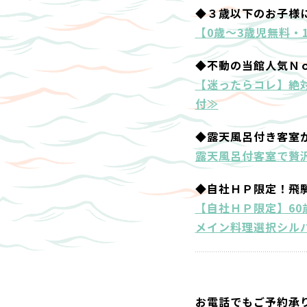
◆３歳以下のお子様
【0歳～3歳児無料・
◆不動の当館人気Ｎ
【迷ったらコレ】絶
付≫
◆露天風呂付き客室
露天風呂付客室で贅沢
◆自社ＨＰ限定！飛
【自社ＨＰ限定】6
メイン料理選択シル
お電話でもご予約承