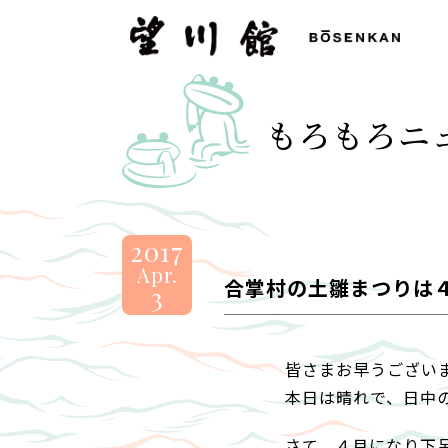
望
川
館
-
もろもろニ
BOSENKAN
2017
Apr.
合掌村の土雛まつりは
3
皆さまお早うござい
本日は晴れで、日中
さて、４月になり下