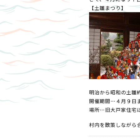
【土雛まつり】
明治から昭和の土雛約
開催期間…４月９日
場所…旧大戸家住宅
村内を散策しながら