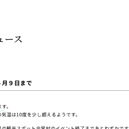
ュース
４月９日まで
ます。
の気温は10度を少し超えるようです。
呂の観光スポット合掌村のイベント終了まであとわずかです