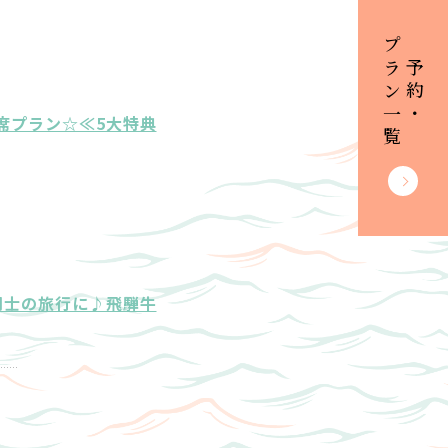
プラン一覧
ご予約・
席プラン☆≪5大特典
同士の旅行に♪飛騨牛