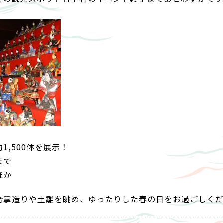
1,500体を展示！
まで
ほか
合掌造りや土雛を眺め、ゆったりした春の日をお過ごしく