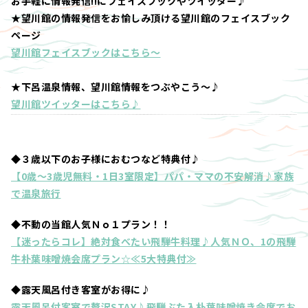
お手軽に情報発信!!にフェイスブックやツイッター♪
★望川館の情報発信をお愉しみ頂ける望川館のフェイスブック
ページ
望川館フェイスブックはこちら～
★下呂温泉情報、望川館情報をつぶやこう～♪
望川館ツイッターはこちら♪
◆３歳以下のお子様におむつなど特典付♪
【0歳～3歳児無料・1日3室限定】パパ・ママの不安解消♪家族
で温泉旅行
◆不動の当館人気Ｎｏ１プラン！！
【迷ったらコレ】絶対食べたい飛騨牛料理♪人気ＮＯ、1の飛騨
牛朴葉味噌焼会席プラン☆≪5大特典付≫
◆露天風呂付き客室がお得に♪
露天風呂付客室で贅沢STAY♪飛騨ぶた入朴葉味噌焼き会席でお