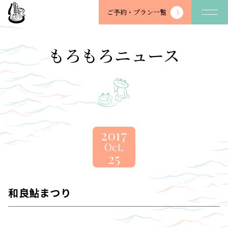
望
ご予約・
プラン一覧
川
館
-
もろもろニュース
BOSENKAN
2017
Oct.
25
和良鮎まつり