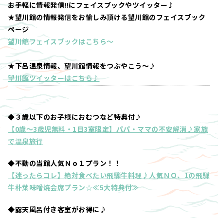
お手軽に情報発信!!にフェイスブックやツイッター♪
★望川館の情報発信をお愉しみ頂ける望川館のフェイスブック
ページ
望川館フェイスブックはこちら～
★下呂温泉情報、望川館情報をつぶやこう～♪
望川館ツイッターはこちら♪
◆３歳以下のお子様におむつなど特典付♪
【0歳～3歳児無料・1日3室限定】パパ・ママの不安解消♪家族
で温泉旅行
◆不動の当館人気Ｎｏ１プラン！！
【迷ったらコレ】絶対食べたい飛騨牛料理♪人気ＮＯ、1の飛騨
牛朴葉味噌焼会席プラン☆≪5大特典付≫
◆露天風呂付き客室がお得に♪