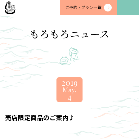
望
ご予約・
プラン一覧
川
館
-
もろもろニュース
BOSENKAN
2019
May.
4
売店限定商品のご案内♪