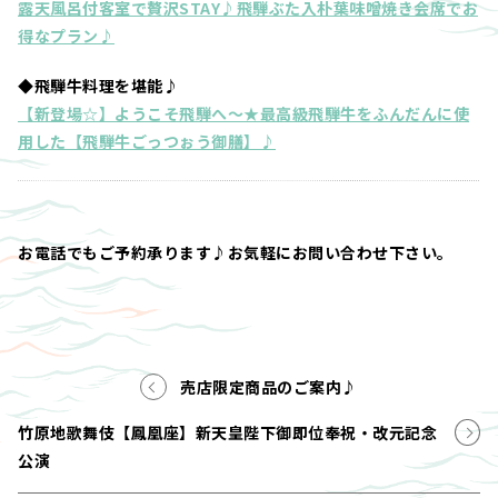
露天風呂付客室で贅沢STAY♪飛騨ぶた入朴葉味噌焼き会席でお
得なプラン♪
◆飛騨牛料理を堪能♪
【新登場☆】ようこそ飛騨へ～★最高級飛騨牛をふんだんに使
用した【飛騨牛ごっつぉう御膳】♪
お電話でもご予約承ります♪お気軽にお問い合わせ下さい。
売店限定商品のご案内♪
竹原地歌舞伎【鳳凰座】新天皇陛下御即位奉祝・改元記念
公演