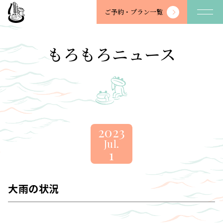
望
ご予約・
プラン一覧
川
館
-
もろもろニュース
BOSENKAN
2023
Jul.
1
大雨の状況