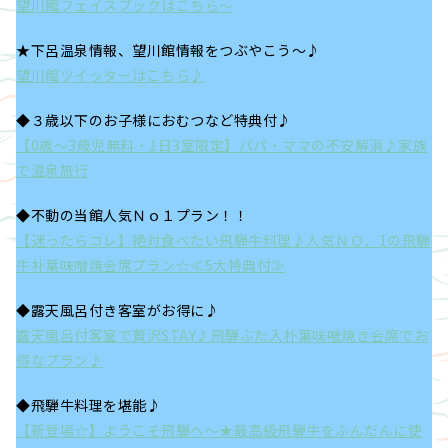
望川館フェイスブックはこちら～
★下呂温泉情報、望川館情報をつぶやこう～♪
望川館ツイッターはこちら♪
◆３歳以下のお子様におむつなど特典付♪
【0歳～3歳児無料・1日3室限定】パパ・ママの不安解消♪家族
で温泉旅行
◆不動の当館人気Ｎｏ１プラン！！
【迷ったらコレ】絶対食べたい飛騨牛料理♪人気ＮＯ、1の飛騨
牛朴葉味噌焼会席プラン☆≪5大特典付≫
◆露天風呂付き客室がお得に♪
露天風呂付客室で贅沢STAY♪飛騨ぶた入朴葉味噌焼き会席でお
得なプラン♪
◆飛騨牛料理を堪能♪
【新登場☆】ようこそ飛騨へ～★最高級飛騨牛をふんだんに使