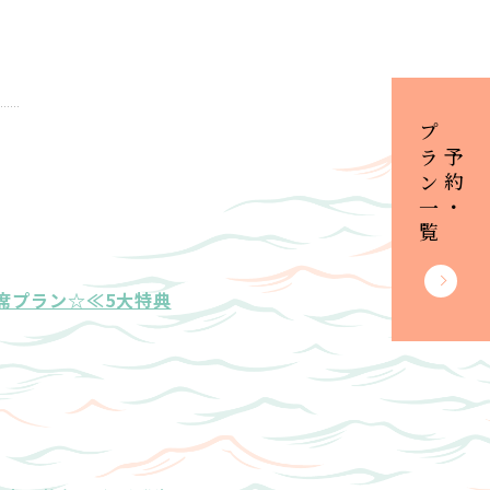
プラン一覧
ご予約・
席プラン☆≪5大特典