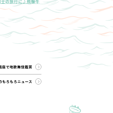
同士の旅行に♪飛騨牛
凰座で地歌舞伎鑑賞
のもろもろニュース