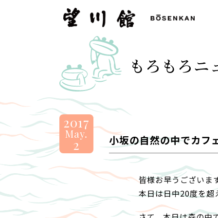
望
川
館
-
もろもろニ
BOSENKAN
2017
May.
小坂の自然の中でカフ
2
皆様お早うございま
本日は日中20度を超
さて、本日は森の中