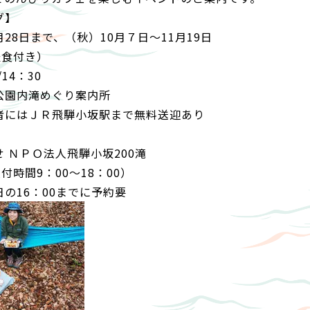
グ】
28日まで、（秋）10月７日～11月19日
軽食付き）
14：30
公園内滝めぐり案内所
者にはＪＲ飛騨小坂駅まで無料送迎あり
 ＮＰＯ法人飛騨小坂200滝
（受付時間9：00～18：00）
の16：00までに予約要