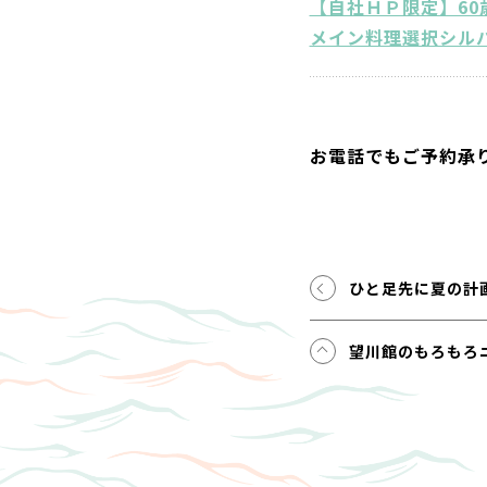
【自社ＨＰ限定】6
メイン料理選択シル
お電話でもご予約承
ひと足先に夏の計
望川館のもろもろ