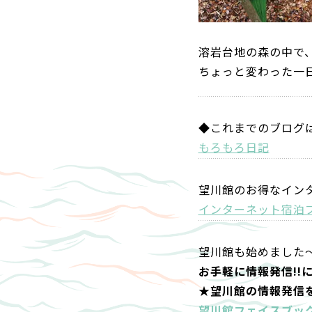
溶岩台地の森の中で
ちょっと変わった一
◆これまでのブログ
もろもろ日記
望川館のお得なイン
インターネット宿泊
望川館も始めました
お手軽に情報発信!!
★望川館の情報発信
望川館フェイスブッ