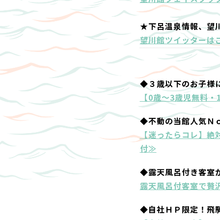
★下呂温泉情報、望
望川館ツイッターは
◆３歳以下のお子様
【0歳～3歳児無料・
◆不動の当館人気Ｎ
【迷ったらコレ】絶
付≫
◆露天風呂付き客室
露天風呂付客室で贅沢
◆自社ＨＰ限定！飛