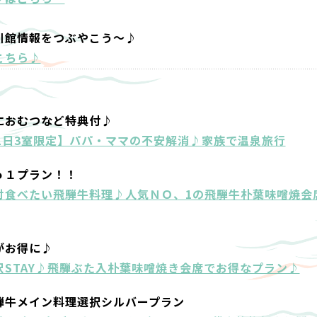
川館情報をつぶやこう～♪
こちら♪
におむつなど特典付♪
1日3室限定】パパ・ママの不安解消♪家族で温泉旅行
ｏ１プラン！！
対食べたい飛騨牛料理♪人気ＮＯ、1の飛騨牛朴葉味噌焼会
がお得に♪
STAY♪飛騨ぶた入朴葉味噌焼き会席でお得なプラン♪
騨牛メイン料理選択シルバープラン