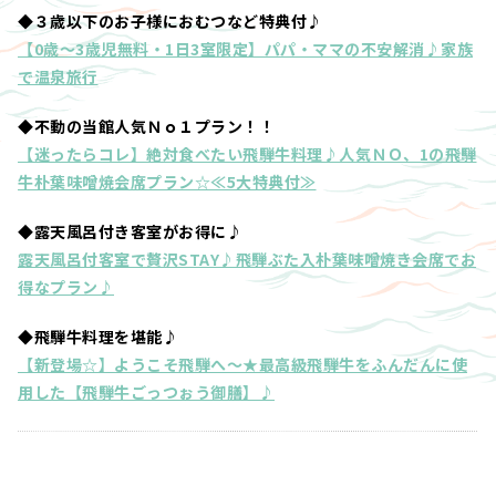
◆３歳以下のお子様におむつなど特典付♪
【0歳～3歳児無料・1日3室限定】パパ・ママの不安解消♪家族
で温泉旅行
◆不動の当館人気Ｎｏ１プラン！！
【迷ったらコレ】絶対食べたい飛騨牛料理♪人気ＮＯ、1の飛騨
牛朴葉味噌焼会席プラン☆≪5大特典付≫
◆露天風呂付き客室がお得に♪
露天風呂付客室で贅沢STAY♪飛騨ぶた入朴葉味噌焼き会席でお
得なプラン♪
◆飛騨牛料理を堪能♪
【新登場☆】ようこそ飛騨へ～★最高級飛騨牛をふんだんに使
用した【飛騨牛ごっつぉう御膳】♪