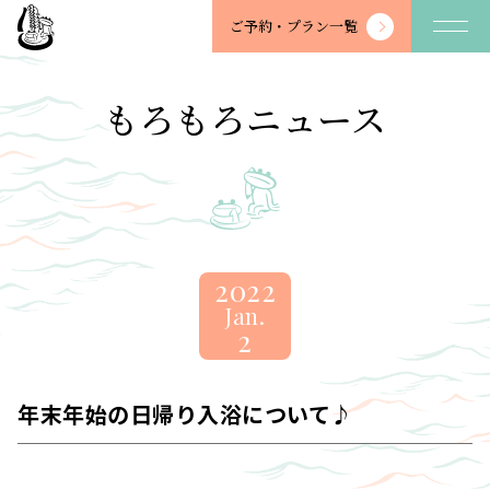
望
ご予約・
プラン一覧
川
館
-
もろもろニュース
BOSENKAN
2022
Jan.
2
年末年始の日帰り入浴について♪