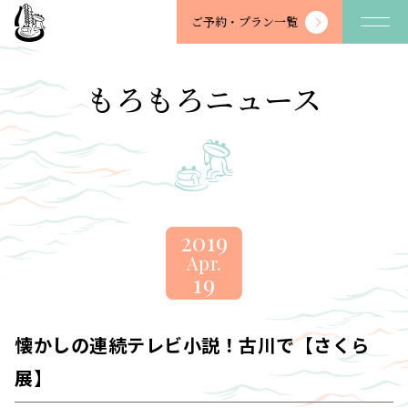
望
ご予約・
プラン一覧
川
館
-
もろもろニュース
BOSENKAN
2019
Apr.
19
懐かしの連続テレビ小説！古川で【さくら
展】