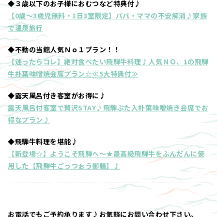
◆３歳以下のお子様におむつなど特典付♪
【0歳～3歳児無料・1日3室限定】パパ・ママの不安解消♪家族
で温泉旅行
◆不動の当館人気Ｎｏ１プラン！！
【迷ったらコレ】絶対食べたい飛騨牛料理♪人気ＮＯ、1の飛騨
牛朴葉味噌焼会席プラン☆≪5大特典付≫
◆露天風呂付き客室がお得に♪
露天風呂付客室で贅沢STAY♪飛騨ぶた入朴葉味噌焼き会席でお
得なプラン♪
◆飛騨牛料理を堪能♪
【新登場☆】ようこそ飛騨へ～★最高級飛騨牛をふんだんに使
用した【飛騨牛ごっつぉう御膳】♪
お電話でもご予約承ります♪お気軽にお問い合わせ下さい。