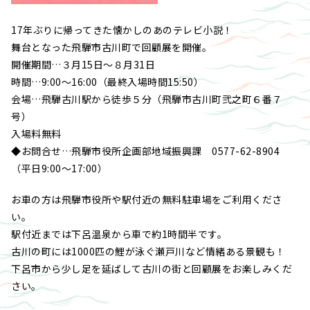
17年ぶりに帰ってきた懐かしのあのテレビ小説！
舞台となった飛騨市古川町で回顧展を開催。
開催期間…３月15日～８月31日
時間…9:00～16:00（最終入場時間15:50）
会場…飛騨古川駅から徒歩５分（飛騨市古川町弐之町６番７
号）
入場料無料
◆お問合せ…飛騨市役所企画部地域振興課 0577-62-8904
（平日9:00～17:00）
お車の方は飛騨市役所や駅付近の無料駐車場をご利用くださ
い。
駅付近までは下呂温泉から車で約1時間半です。
古川の町には1000匹の鯉が泳ぐ瀬戸川など情緒ある景観も！
下呂市から少し足を延ばして古川の街と回顧展をお楽しみくだ
さい。