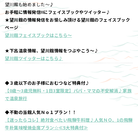
望川館も始めました～♪
お手軽に情報発信!!にフェイスブックやツイッター♪
★望川館の情報発信をお愉しみ頂ける望川館のフェイスブック
ページ
望川館フェイスブックはこちら～
★下呂温泉情報、望川館情報をつぶやこう～♪
望川館ツイッターはこちら♪
◆３歳以下のお子様におむつなど特典付♪
【0歳～3歳児無料・1日3室限定】パパ・ママの不安解消♪家族
で温泉旅行
◆不動の当館人気Ｎｏ１プラン！！
【迷ったらコレ】絶対食べたい飛騨牛料理♪人気ＮＯ、1の飛騨
牛朴葉味噌焼会席プラン☆≪5大特典付≫