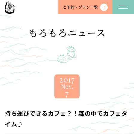
望
ご予約・
プラン一覧
川
館
-
もろもろニュース
BOSENKAN
2017
Nov.
7
持ち運びできるカフェ？！森の中でカフェタ
イム♪