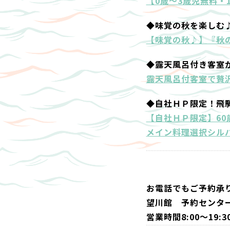
【0歳～3歳児無料・
◆味覚の秋を楽しむ
【味覚の秋♪】『秋
◆露天風呂付き客室
露天風呂付客室で贅沢
◆自社ＨＰ限定！飛
【自社ＨＰ限定】6
メイン料理選択シル
お電話でもご予約承
望川館 予約センター 0
営業時間8:00～1