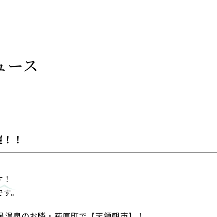
ュース
催！！
す！
です。
下呂温泉のお隣・萩原町で【天領朝市】！