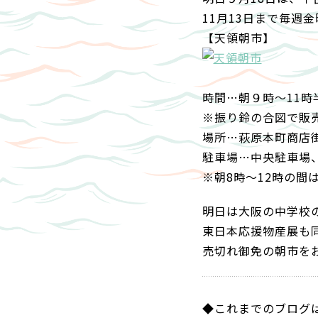
11月13日まで毎週
【天領朝市】
時間…朝９時～11時
※振り鈴の合図で販
場所…萩原本町商店
駐車場…中央駐車場
※朝8時～12時の間
明日は大阪の中学校
東日本応援物産展も
売切れ御免の朝市を
◆これまでのブログ