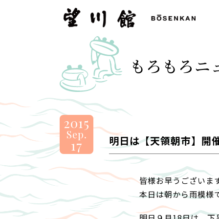
望
川
館
-
もろもろニ
BOSENKAN
2015
Sep.
明日は【天領朝市】開
17
皆様お早うございま
本日は朝から雨模様
明日９月18日は、