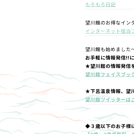
もろもろ日記
望川館のお得なイン
インターネット宿泊
望川館も始めました
お手軽に情報発信!!
★望川館の情報発信
望川館フェイスブッ
★下呂温泉情報、望
望川館ツイッターは
◆３歳以下のお子様