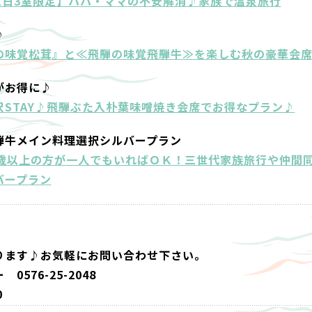
1日3室限定】パパ・ママの不安解消♪家族で温泉旅行
♪
の味覚松茸』と≪飛騨の味覚飛騨牛≫を楽しむ秋の豪華会
がお得に♪
STAY♪飛騨ぶた入朴葉味噌焼き会席でお得なプラン♪
騨牛メイン料理選択シルバープラン
0歳以上の方が一人でもいればＯＫ！三世代家族旅行や仲間
バープラン
ります♪お気軽にお問い合わせ下さい。
576-25-2048
9:30