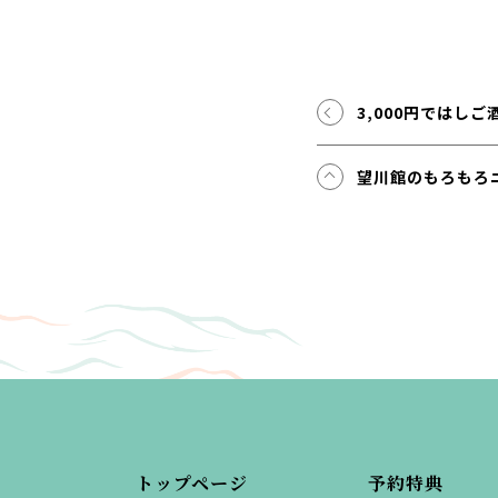
3,000円ではし
望川館のもろもろ
トップページ
予約特典