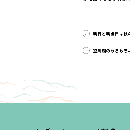
明日と明後日は秋
望川館のもろもろ