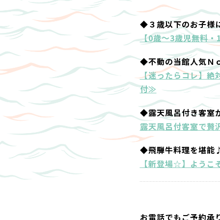
◆３歳以下のお子様
【0歳～3歳児無料・
◆不動の当館人気Ｎ
【迷ったらコレ】絶
付≫
◆露天風呂付き客室
露天風呂付客室で贅沢
◆飛騨牛料理を堪能
【新登場☆】ようこ
お電話でもご予約承