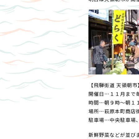
【飛騨街道 天領朝市
開催日…１１月まで
時間…朝９時～朝１
場所…萩原本町商店
駐車場…中央駐車場
新鮮野菜などが並び