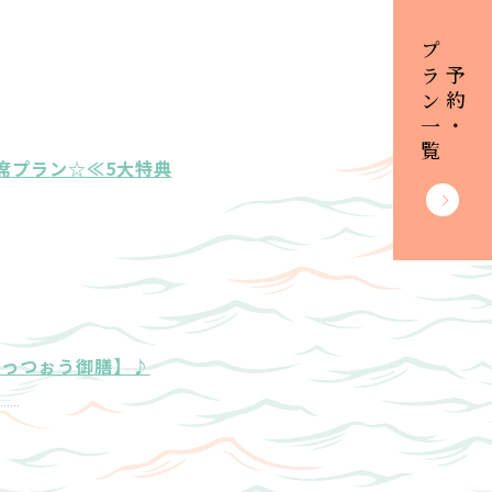
プラン一覧
ご予約・
席プラン☆≪5大特典
ごっつぉう御膳】♪