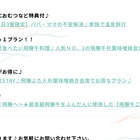
におむつなど特典付♪
1日3室限定】パパ・ママの不安解消♪家族で温泉旅行
ｏ１プラン！！
対食べたい飛騨牛料理♪人気ＮＯ、1の飛騨牛朴葉味噌焼会
がお得に♪
STAY♪飛騨ぶた入朴葉味噌焼き会席でお得なプラン♪
♪
そ飛騨へ～★最高級飛騨牛をふんだんに使用した【飛騨牛
ります♪お気軽にお問い合わせ下さい。