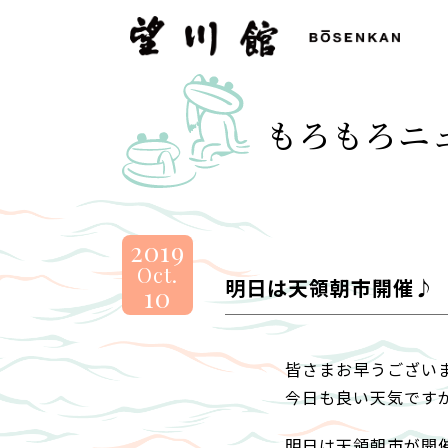
望
川
館
-
もろもろニ
BOSENKAN
2019
Oct.
明日は天領朝市開催♪
10
皆さまお早うござい
今日も良い天気です
明日は天領朝市が開