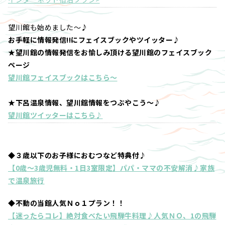
望川館も始めました～♪
お手軽に情報発信!!にフェイスブックやツイッター♪
★望川館の情報発信をお愉しみ頂ける望川館のフェイスブック
ページ
望川館フェイスブックはこちら～
★下呂温泉情報、望川館情報をつぶやこう～♪
望川館ツイッターはこちら♪
◆３歳以下のお子様におむつなど特典付♪
【0歳～3歳児無料・1日3室限定】パパ・ママの不安解消♪家族
で温泉旅行
◆不動の当館人気Ｎｏ１プラン！！
【迷ったらコレ】絶対食べたい飛騨牛料理♪人気ＮＯ、1の飛騨