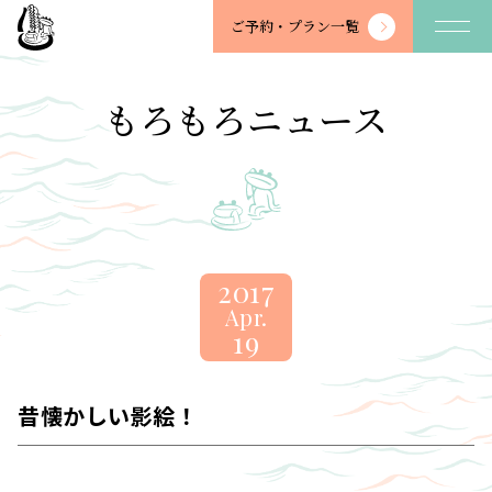
望
ご予約・
プラン一覧
川
館
-
もろもろニュース
BOSENKAN
2017
Apr.
19
昔懐かしい影絵！