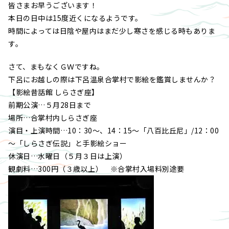
皆さまお早うございます！
本日の日中は15度近くになるようです。
時間によっては日陰や屋内はまだ少し寒さを感じる時もありま
す。
さて、まもなくＧＷですね。
下呂にお越しの際は下呂温泉合掌村で影絵を鑑賞しませんか？
【影絵昔話館 しらさぎ座】
前期公演…５月28日まで
場所…合掌村内しらさぎ座
演目・上演時間…10：30～、14：15～「八百比丘尼」/12：00
～「しらさぎ伝説」と手影絵ショー
休演日…水曜日（５月３日は上演）
観劇料…300円（３歳以上） ※合掌村入場料別途要