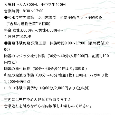
入場料…大人800円、小中学生400円
営業時間…8:30～17:00
●和服で村内散策 ５月末まで ※要予約/ネット予約のみ
（“合掌村着物散策”で検索）
料金:女性3,000円～/男性4,000円～
１日限定10名様
●常設体験施設 飛騨工房 体験時間9:00～17:00（最終受付16:
00）
陶器のマジック絵付体験（30分～40分/人形900円、花瓶1,100
円など）
陶器の絵付体験（30分～40分/900円より/送料別）
和紙の絵漉き体験（30分～40分/色紙1枚1,100円、ハガキ３枚
1,200円/送料別）
ロクロ体験※要予約（約60分/2,800円より/送料別）
村内には売店やめん処などもあります♪
合掌造りを眺めながら村内散策もお楽しみください。