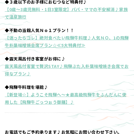
◆３歳以下のお子様におむつなど特典付♪
【0歳～3歳児無料・1日3室限定】パパ・ママの不安解消♪家族
で温泉旅行
◆不動の当館人気Ｎｏ１プラン！！
【迷ったらコレ】絶対食べたい飛騨牛料理♪人気ＮＯ、1の飛騨
牛朴葉味噌焼会席プラン☆≪5大特典付≫
◆露天風呂付き客室がお得に♪
露天風呂付客室で贅沢STAY♪飛騨ぶた入朴葉味噌焼き会席でお
得なプラン♪
◆飛騨牛料理を堪能♪
【新登場☆】ようこそ飛騨へ～★最高級飛騨牛をふんだんに使
用した【飛騨牛ごっつぉう御膳】♪
お電話でもご予約承ります♪お気軽にお問い合わせ下さい。