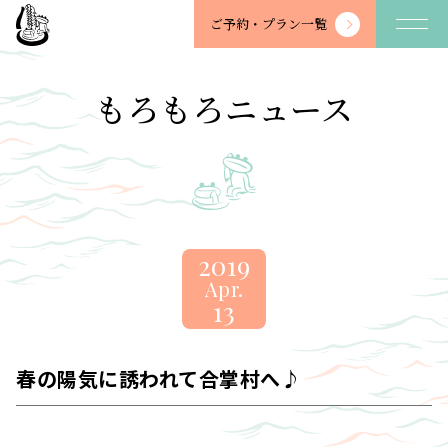
望
ご予約・
プラン一覧
川
館
-
もろもろニュース
BOSENKAN
2019
Apr.
13
春の陽気に誘われて合掌村へ♪