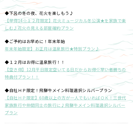
◆下呂の冬の夜、花火を楽しもう♪
【早得14☆１２月限定】花火ミュージカル冬公演★を家族で楽
しむ♪花火の見える部屋確約プラン
◆ご予約はお早めに！年末年始
年末年始限定】お正月は温泉旅行★特別プラン♪
◆１２月はお得に温泉旅行！！
【空き得】12月平日限定空いてる日だからお得☆早い者勝ちの
特典付プラン！！
◆自社ＨＰ限定！飛騨牛メイン料理選択シルバープラン
【自社ＨＰ限定】60歳以上の方が一人でもいればＯＫ！三世代
家族旅行や仲間同士の旅行に♪飛騨牛メイン料理選択シルバー
プラン