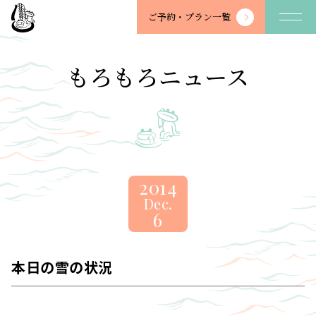
望
ご予約・
プラン一覧
川
館
-
もろもろニュース
BOSENKAN
2014
Dec.
6
本日の雪の状況