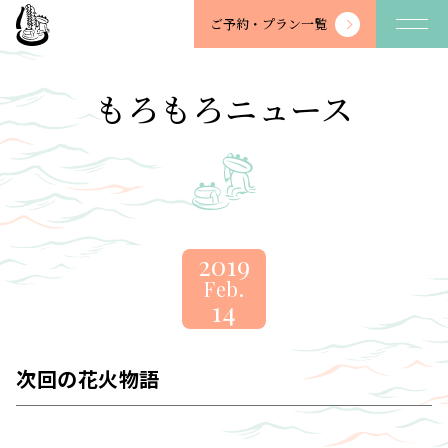
望
ご予約・
プラン一覧
川
館
-
もろもろニュース
BOSENKAN
2019
Feb.
14
次回の花火物語