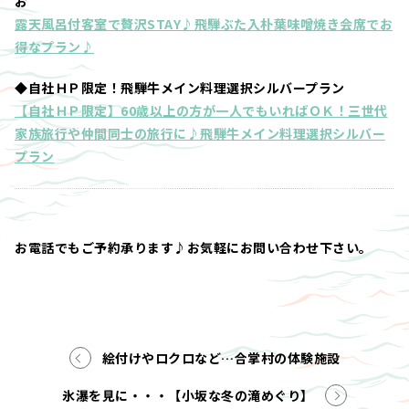
お
露天風呂付客室で贅沢STAY♪飛騨ぶた入朴葉味噌焼き会席でお
得なプラン♪
◆自社ＨＰ限定！飛騨牛メイン料理選択シルバープラン
【自社ＨＰ限定】60歳以上の方が一人でもいればＯＫ！三世代
家族旅行や仲間同士の旅行に♪飛騨牛メイン料理選択シルバー
プラン
お電話でもご予約承ります♪お気軽にお問い合わせ下さい。
絵付けやロクロなど…合掌村の体験施設
氷瀑を見に・・・【小坂な冬の滝めぐり】