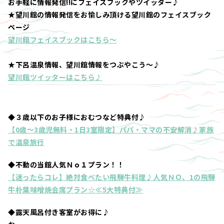
お手軽に情報発信!!にフェイスブックやツイッター♪
★望川館の情報発信をお愉しみ頂ける望川館のフェイスブック
ページ
望川館フェイスブックはこちら～
★下呂温泉情報、望川館情報をつぶやこう～♪
望川館ツイッターはこちら♪
◆３歳以下のお子様におむつなど特典付♪
【0歳～3歳児無料・1日3室限定】パパ・ママの不安解消♪家族
で温泉旅行
◆不動の当館人気Ｎｏ１プラン！！
【迷ったらコレ】絶対食べたい飛騨牛料理♪人気ＮＯ、1の飛騨
牛朴葉味噌焼会席プラン☆≪5大特典付≫
◆露天風呂付き客室がお得に♪