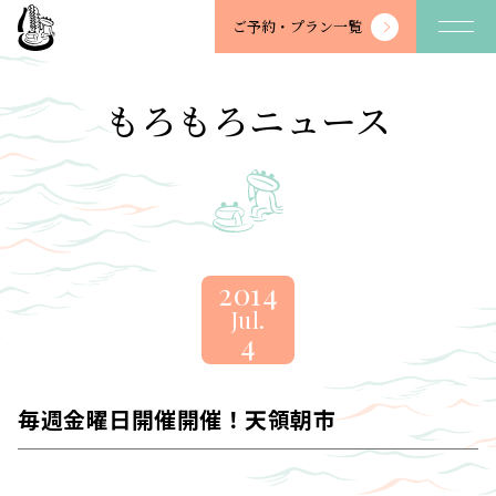
望
ご予約・
プラン一覧
川
館
-
もろもろニュース
BOSENKAN
2014
Jul.
4
毎週金曜日開催開催！天領朝市