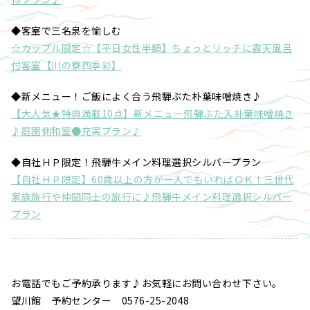
◆客室で三名泉を愉しむ
☆カップル限定☆【平日女性半額】ちょっとリッチに露天風呂
付客室【川の寮四季彩】
◆新メニュー！ご飯によく合う飛騨ぶた朴葉味噌焼き♪
【大人気★特典満載10点】新メニュー飛騨ぶた入朴葉味噌焼き
♪庭園側和室●充実プラン♪
◆自社ＨＰ限定！飛騨牛メイン料理選択シルバープラン
【自社ＨＰ限定】60歳以上の方が一人でもいればＯＫ！三世代
家族旅行や仲間同士の旅行に♪飛騨牛メイン料理選択シルバー
プラン
お電話でもご予約承ります♪お気軽にお問い合わせ下さい。
望川館 予約センター 0576-25-2048