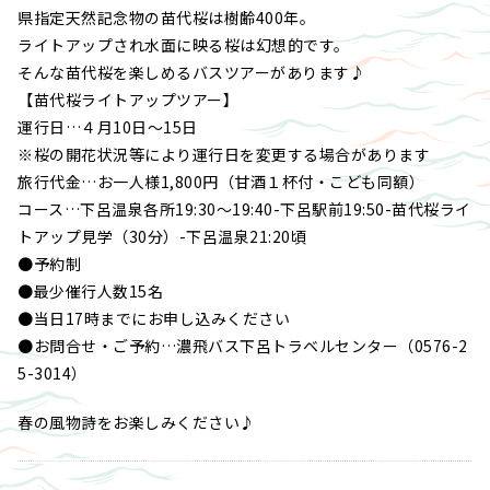
県指定天然記念物の苗代桜は樹齢400年。
ライトアップされ水面に映る桜は幻想的です。
そんな苗代桜を楽しめるバスツアーがあります♪
【苗代桜ライトアップツアー】
運行日…４月10日～15日
※桜の開花状況等により運行日を変更する場合があります
旅行代金…お一人様1,800円（甘酒１杯付・こども同額）
コース…下呂温泉各所19:30～19:40-下呂駅前19:50-苗代桜ライ
トアップ見学（30分）-下呂温泉21:20頃
●予約制
●最少催行人数15名
●当日17時までにお申し込みください
●お問合せ・ご予約…濃飛バス下呂トラベルセンター（0576-2
5-3014）
春の風物詩をお楽しみください♪