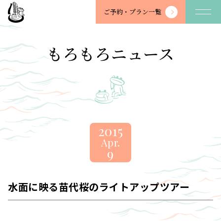
望
ご予約・
プラン一覧
川
館
-
もろもろニュース
BOSENKAN
2015
Apr.
9
水面に映る苗代桜のライトアップツアー