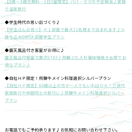
【0歳～3歳児無料・1日3室限定】パパ・ママの不安解消♪家族
で温泉旅行
◆学生時代の思い出づくり♪
【学生さん必見☆】≪１部屋で最大11名様まで泊まれます♪≫
持ち込みOK!!大部屋学生プラン
◆露天風呂付き客室がお得に♪
露天風呂付客室で贅沢STAY♪飛騨ぶた入朴葉味噌焼き会席でお
得なプラン♪
◆自社ＨＰ限定！飛騨牛メイン料理選択シルバープラン
【自社ＨＰ限定】60歳以上の方が一人でもいればＯＫ！三世代
家族旅行や仲間同士の旅行に♪飛騨牛メイン料理選択シルバー
プラン
お電話でもご予約承ります♪お気軽にお問い合わせ下さい。