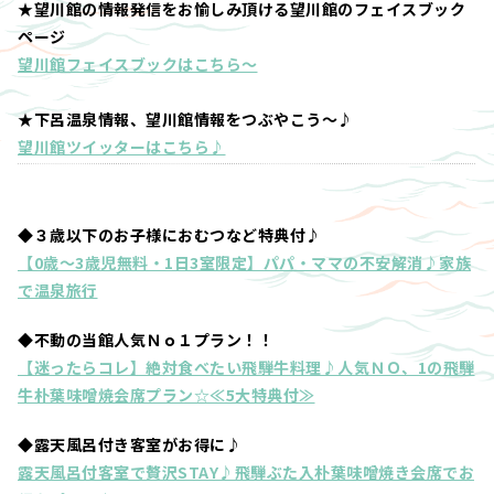
★望川館の情報発信をお愉しみ頂ける望川館のフェイスブック
ページ
望川館フェイスブックはこちら～
★下呂温泉情報、望川館情報をつぶやこう～♪
望川館ツイッターはこちら♪
◆３歳以下のお子様におむつなど特典付♪
【0歳～3歳児無料・1日3室限定】パパ・ママの不安解消♪家族
で温泉旅行
◆不動の当館人気Ｎｏ１プラン！！
【迷ったらコレ】絶対食べたい飛騨牛料理♪人気ＮＯ、1の飛騨
牛朴葉味噌焼会席プラン☆≪5大特典付≫
◆露天風呂付き客室がお得に♪
露天風呂付客室で贅沢STAY♪飛騨ぶた入朴葉味噌焼き会席でお