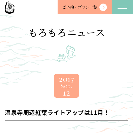
望
ご予約・
プラン一覧
川
館
-
もろもろニュース
BOSENKAN
2017
Sep.
12
温泉寺周辺紅葉ライトアップは11月！