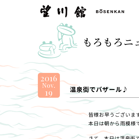
望
川
館
-
もろもろニ
BOSENKAN
2016
Nov.
温泉街でバザール♪
19
皆様お早うございま
本日は朝から雨模様
さて、本日は温泉街