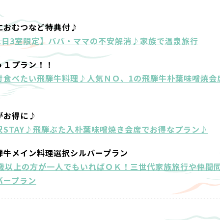
におむつなど特典付♪
1日3室限定】パパ・ママの不安解消♪家族で温泉旅行
ｏ１プラン！！
対食べたい飛騨牛料理♪人気ＮＯ、1の飛騨牛朴葉味噌焼会
がお得に♪
STAY♪飛騨ぶた入朴葉味噌焼き会席でお得なプラン♪
騨牛メイン料理選択シルバープラン
0歳以上の方が一人でもいればＯＫ！三世代家族旅行や仲間
バープラン