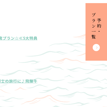
プラン一覧
ご予約・
席プラン☆≪5大特典
同士の旅行に♪飛騨牛