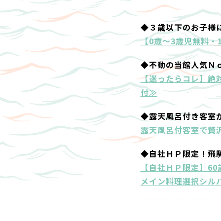
◆３歳以下のお子様
【0歳～3歳児無料・
◆不動の当館人気Ｎ
【迷ったらコレ】絶
付≫
◆露天風呂付き客室
露天風呂付客室で贅沢
◆自社ＨＰ限定！飛
【自社ＨＰ限定】6
メイン料理選択シル