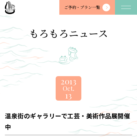
望
ご予約・
プラン一覧
川
館
-
もろもろニュース
BOSENKAN
2013
Oct.
13
温泉街のギャラリーで工芸・美術作品展開催
中