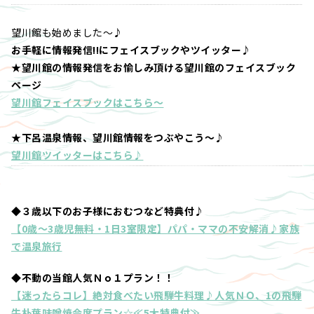
望川館も始めました～♪
お手軽に情報発信!!にフェイスブックやツイッター♪
★望川館の情報発信をお愉しみ頂ける望川館のフェイスブック
ページ
望川館フェイスブックはこちら～
★下呂温泉情報、望川館情報をつぶやこう～♪
望川館ツイッターはこちら♪
◆３歳以下のお子様におむつなど特典付♪
【0歳～3歳児無料・1日3室限定】パパ・ママの不安解消♪家族
で温泉旅行
◆不動の当館人気Ｎｏ１プラン！！
【迷ったらコレ】絶対食べたい飛騨牛料理♪人気ＮＯ、1の飛騨
牛朴葉味噌焼会席プラン☆≪5大特典付≫