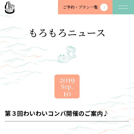
望
ご予約・
プラン一覧
川
館
-
もろもろニュース
BOSENKAN
2019
Sep.
10
第３回わいわいコンパ開催のご案内♪