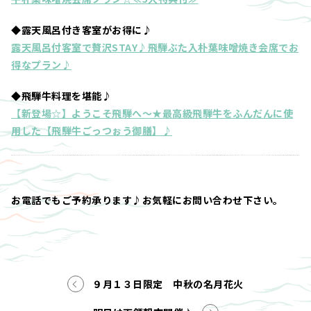
◆露天風呂付き客室がお得に♪
露天風呂付客室で贅沢STAY♪飛騨ぶた入朴葉味噌焼き会席でお
得なプラン♪
◆飛騨牛料理を堪能♪
【新登場☆】ようこそ飛騨へ～★最高級飛騨牛をふんだんに使
用した【飛騨牛ごっつぉう御膳】♪
お電話でもご予約承ります♪お気軽にお問い合わせ下さい。
９月１３日限定 中秋の名月花火