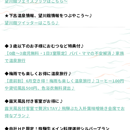
望川館フェイスブックはこちら～
★下呂温泉情報、望川館情報をつぶやこう～♪
望川館ツイッターはこちら♪
◆３歳以下のお子様におむつなど特典付♪
【0歳～3歳児無料・1日3室限定】パパ・ママの不安解消♪家族
で温泉旅行
◆梅雨でも楽しくお得に温泉旅行♪
【直前割】6月空き得！梅雨も楽しく温泉旅行♪コーヒー100円
や貸切風呂500円、色浴衣無料貸出♪
◆露天風呂付き客室がお得に♪
露天風呂付客室で贅沢STAY♪飛騨ぶた入朴葉味噌焼き会席でお
得なプラン♪
◆自社ＨＰ限定！飛騨牛メイン料理選択シルバープラン