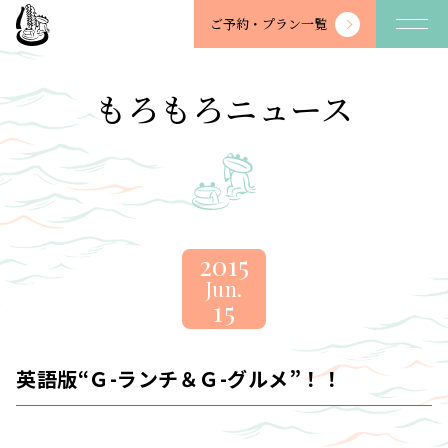
望
ご予約・
プラン一覧
川
館
-
もろもろニュース
BOSENKAN
2015
Jun.
15
英語版“Ｇ-ランチ＆Ｇ-グルメ”！！