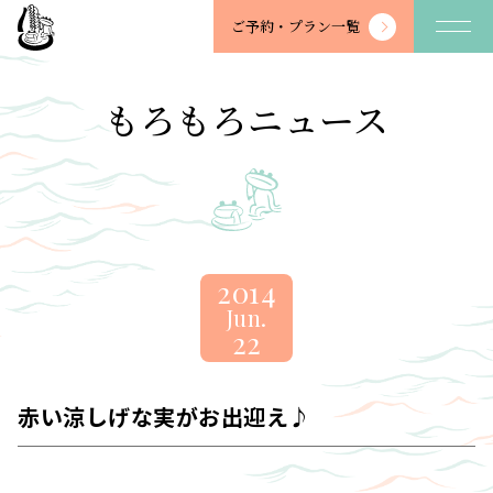
望
ご予約・
プラン一覧
川
館
-
もろもろニュース
BOSENKAN
2014
Jun.
22
赤い涼しげな実がお出迎え♪