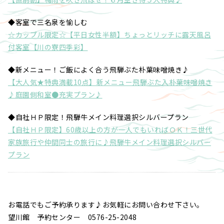
◆客室で三名泉を愉しむ
☆カップル限定☆【平日女性半額】ちょっとリッチに露天風呂
付客室【川の寮四季彩】
◆新メニュー！ご飯によく合う飛騨ぶた朴葉味噌焼き♪
【大人気★特典満載10点】新メニュー飛騨ぶた入朴葉味噌焼き
♪庭園側和室●充実プラン♪
◆自社ＨＰ限定！飛騨牛メイン料理選択シルバープラン
【自社ＨＰ限定】60歳以上の方が一人でもいればＯＫ！三世代
家族旅行や仲間同士の旅行に♪飛騨牛メイン料理選択シルバー
プラン
お電話でもご予約承ります♪お気軽にお問い合わせ下さい。
望川館 予約センター 0576-25-2048